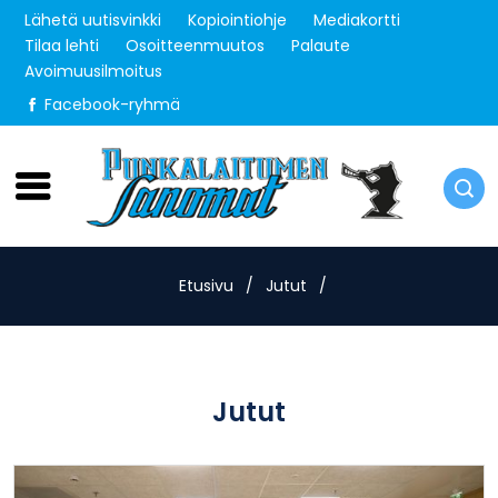
Lähetä uutisvinkki
Kopiointiohje
Mediakortti
Tilaa lehti
Osoitteenmuutos
Palaute
Avoimuusilmoitus
Facebook-ryhmä
Sunnuntai 9.8.2026
Etusivu
/
Jutut
/
Jutut