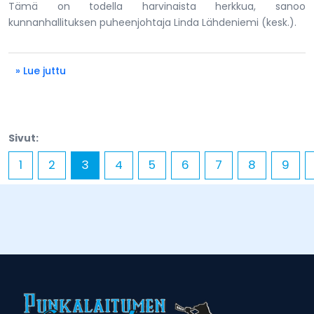
Tämä on todella harvinaista herkkua, sanoo
kunnanhallituksen puheenjohtaja Linda Lähdeniemi (kesk.).
» Lue juttu
Sivut:
1
2
3
4
5
6
7
8
9