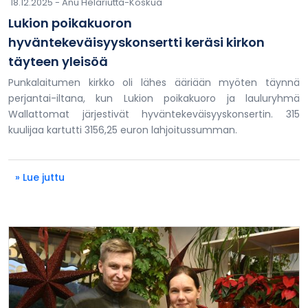
18.12.2025 -
Anu Helariutta-Koskua
Lukion poikakuoron
hyväntekeväisyyskonsertti keräsi kirkon
täyteen yleisöä
Punkalaitumen kirkko oli lähes ääriään myöten täynnä
perjantai-iltana, kun Lukion poikakuoro ja lauluryhmä
Wallattomat järjestivät hyväntekeväisyyskonsertin. 315
kuulijaa kartutti 3156,25 euron lahjoitussumman.
» Lue juttu