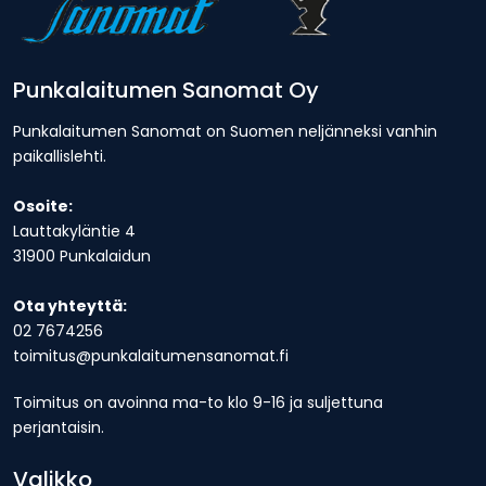
Punkalaitumen Sanomat Oy
Punkalaitumen Sanomat on Suomen neljänneksi vanhin
paikallislehti.
Osoite:
Lauttakyläntie 4
31900 Punkalaidun
Ota yhteyttä:
02 7674256
toimitus@punkalaitumensanomat.fi
Toimitus on avoinna ma-to klo 9-16 ja suljettuna
perjantaisin.
Valikko