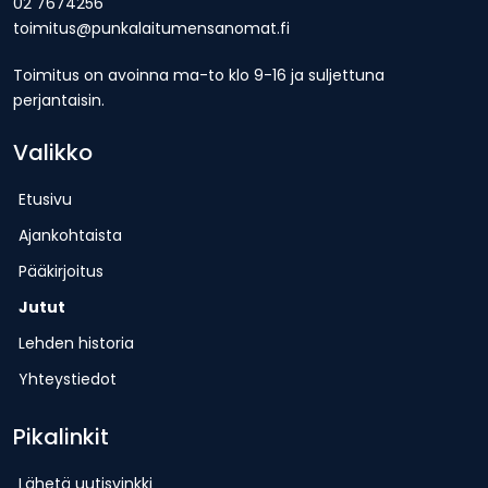
02 7674256
toimitus@punkalaitumensanomat.fi
Toimitus on avoinna ma-to klo 9-16 ja suljettuna
perjantaisin.
Valikko
Etusivu
Ajankohtaista
Pääkirjoitus
Jutut
Lehden historia
Yhteystiedot
Pikalinkit
Lähetä uutisvinkki