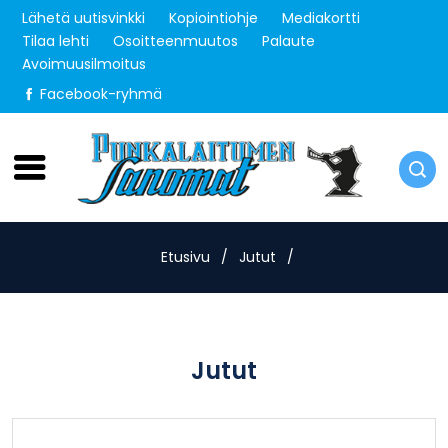
Lähetä uutisvinkki
Kopiointiohje
Mediakortti
Tilaa lehti
Osoitteenmuutos
Palaute
Avoimuusilmoitus
Facebook-ryhmä
Sunnuntai 9.8.2026
Etusivu
/
Jutut
/
Jutut