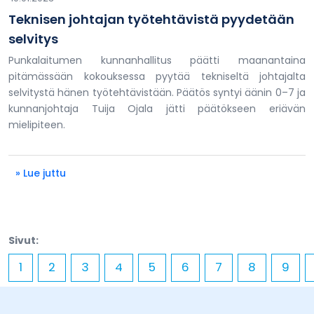
Teknisen johtajan työtehtävistä pyydetään
selvitys
Punkalaitumen kunnanhallitus päätti maanantaina
pitämässään kokouksessa pyytää tekniseltä johtajalta
selvitystä hänen työtehtävistään. Päätös syntyi äänin 0–7 ja
kunnanjohtaja Tuija Ojala jätti päätökseen eriävän
mielipiteen.
» Lue juttu
Sivut:
1
2
3
4
5
6
7
8
9