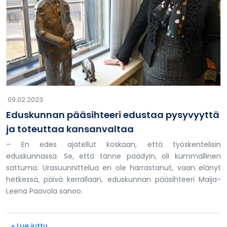
09.02.2023
Eduskunnan pääsihteeri edustaa pysyvyyttä
ja toteuttaa kansanvaltaa
– En edes ajatellut koskaan, että työskentelisin
eduskunnassa. Se, että tänne päädyin, oli kummallinen
sattuma. Urasuunnittelua en ole harrastanut, vaan elänyt
hetkessä, päivä kerrallaan, eduskunnan pääsihteeri Maija-
Leena Paavola sanoo.
» Lue juttu