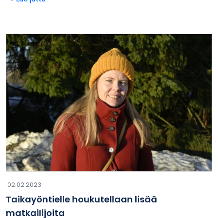
02.02.2023
Taikayöntielle houkutellaan lisää
matkailijoita