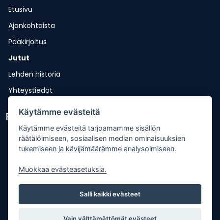
Etusivu
Ajankohtaista
Pääkirjoitus
Jutut
Lehden historia
Yhteystiedot
Käytämme evästeitä
Pikalinkit
Käytämme evästeitä tarjoamamme sisällön
Lähetä uutisvinkki
räätälöimiseen, sosiaalisen median ominaisuuksien
tukemiseen ja kävijämäärämme analysoimiseen.
Kopiointiohje
Muokkaa evästeasetuksia.
Mediakortti
Tilaa lehti
Salli kaikki evästeet
Osoitteenmuutos
Palaute
Vain välttämättömät evästeet