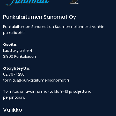
Punkalaitumen Sanomat Oy
Punkalaitumen Sanomat on Suomen neljänneksi vanhin
paikallislehti.
Osoite:
Lauttakyläntie 4
31900 Punkalaidun
Ota yhteyttä:
02 7674256
toimitus@punkalaitumensanomat.fi
Toimitus on avoinna ma-to klo 9-16 ja suljettuna
perjantaisin.
Valikko