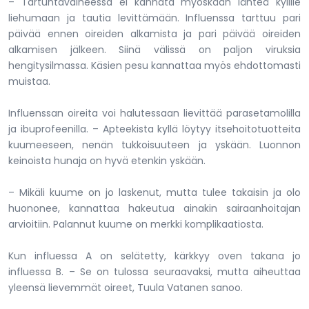
– Tartuntavaiheessa ei kannata myöskään lähteä kylille
liehumaan ja tautia levittämään. Influenssa tarttuu pari
päivää ennen oireiden alkamista ja pari päivää oireiden
alkamisen jälkeen. Siinä välissä on paljon viruksia
hengitysilmassa. Käsien pesu kannattaa myös ehdottomasti
muistaa.
Influenssan oireita voi halutessaan lievittää parasetamolilla
ja ibuprofeenilla. – Apteekista kyllä löytyy itsehoitotuotteita
kuumeeseen, nenän tukkoisuuteen ja yskään. Luonnon
keinoista hunaja on hyvä etenkin yskään.
– Mikäli kuume on jo laskenut, mutta tulee takaisin ja olo
huononee, kannattaa hakeutua ainakin sairaanhoitajan
arvioitiin. Palannut kuume on merkki komplikaatiosta.
Kun influessa A on selätetty, kärkkyy oven takana jo
influessa B. – Se on tulossa seuraavaksi, mutta aiheuttaa
yleensä lievemmät oireet, Tuula Vatanen sanoo.