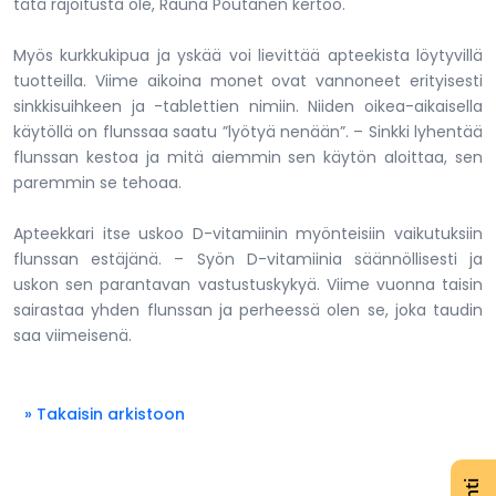
tätä rajoitusta ole, Rauna Poutanen kertoo.
Myös kurkkukipua ja yskää voi lievittää apteekista löytyvillä
tuotteilla. Viime aikoina monet ovat vannoneet erityisesti
sinkkisuihkeen ja -tablettien nimiin. Niiden oikea-aikaisella
käytöllä on flunssaa saatu ”lyötyä nenään”. – Sinkki lyhentää
flunssan kestoa ja mitä aiemmin sen käytön aloittaa, sen
paremmin se tehoaa.
Apteekkari itse uskoo D-vitamiinin myönteisiin vaikutuksiin
flunssan estäjänä. – Syön D-vitamiinia säännöllisesti ja
uskon sen parantavan vastustuskykyä. Viime vuonna taisin
sairastaa yhden flunssan ja perheessä olen se, joka taudin
saa viimeisenä.
» Takaisin arkistoon