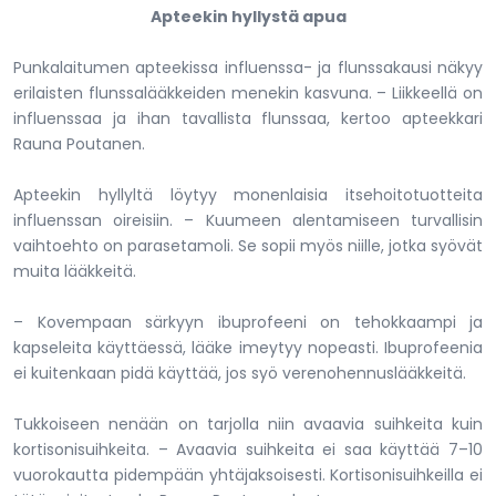
Apteekin hyllystä apua
Punkalaitumen apteekissa influenssa- ja flunssakausi näkyy
erilaisten flunssalääkkeiden menekin kasvuna. – Liikkeellä on
influenssaa ja ihan tavallista flunssaa, kertoo apteekkari
Rauna Poutanen.
Apteekin hyllyltä löytyy monenlaisia itsehoitotuotteita
influenssan oireisiin. – Kuumeen alentamiseen turvallisin
vaihtoehto on parasetamoli. Se sopii myös niille, jotka syövät
muita lääkkeitä.
– Kovempaan särkyyn ibuprofeeni on tehokkaampi ja
kapseleita käyttäessä, lääke imeytyy nopeasti. Ibuprofeenia
ei kuitenkaan pidä käyttää, jos syö verenohennuslääkkeitä.
Tukkoiseen nenään on tarjolla niin avaavia suihkeita kuin
kortisonisuihkeita. – Avaavia suihkeita ei saa käyttää 7–10
vuorokautta pidempään yhtäjaksoisesti. Kortisonisuihkeilla ei