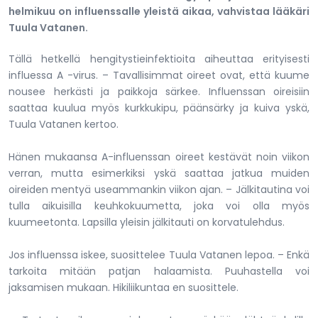
helmikuu on influenssalle yleistä aikaa, vahvistaa lääkäri
Tuula Vatanen.
Tällä hetkellä hengitystieinfektioita aiheuttaa erityisesti
influessa A -virus. – Tavallisimmat oireet ovat, että kuume
nousee herkästi ja paikkoja särkee. Influenssan oireisiin
saattaa kuulua myös kurkkukipu, päänsärky ja kuiva yskä,
Tuula Vatanen kertoo.
Hänen mukaansa A-influenssan oireet kestävät noin viikon
verran, mutta esimerkiksi yskä saattaa jatkua muiden
oireiden mentyä useammankin viikon ajan. – Jälkitautina voi
tulla aikuisilla keuhkokuumetta, joka voi olla myös
kuumeetonta. Lapsilla yleisin jälkitauti on korvatulehdus.
Jos influenssa iskee, suosittelee Tuula Vatanen lepoa. – Enkä
tarkoita mitään patjan halaamista. Puuhastella voi
jaksamisen mukaan. Hikiliikuntaa en suosittele.