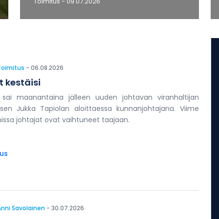
Toimitus
- 09.07.2026
Toimitus
- 06.08.2026
 kestäisi
 sai maanantaina jälleen uuden johtavan viranhaltijan
isen Jukka Tapiolan aloittaessa kunnanjohtajana. Viime
issa johtajat ovat vaihtuneet taajaan.
tus
Anni Savolainen
- 30.07.2026