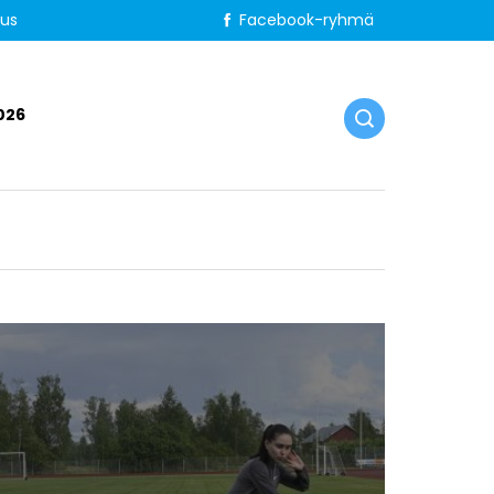
tus
Facebook-ryhmä
026