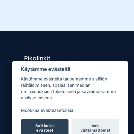
Pikalinkit
Käytämme evästeitä
Lähetä uutisvinkki
Käytämme evästeitä tarjoamamme sisällön
Kopiointiohje
räätälöimiseen, sosiaalisen median
Mediakortti
ominaisuuksien tukemiseen ja kävijämäärämme
analysoimiseen.
Tilaa lehti
Osoitteenmuutos
Muokkaa evästeasetuksia.
Palaute
Salli kaikki
Vain
evästeet
välttämättömät