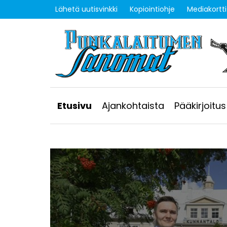
Lähetä uutisvinkki
Kopiointiohje
Mediakortti
Etusivu
Ajankohtaista
Pääkirjoitus