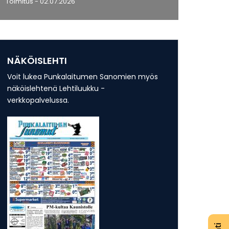
Toimitus
- 02.07.2026
NÄKÖISLEHTI
Voit lukea Punkalaitumen Sanomien myös
näköislehtenä Lehtiluukku -
verkkopalvelussa.