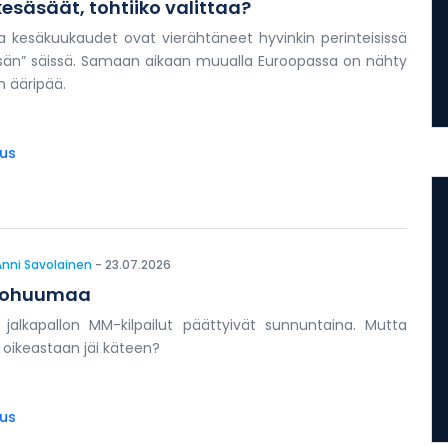
säsäät, tohtiiko valittaa?
 kesäkuukaudet ovat vierähtäneet hyvinkin perinteisissä
än” säissä. Samaan aikaan muualla Euroopassa on nähty
n ääripää.
tus
Anni Savolainen
- 23.07.2026
llohuumaa
set jalkapallon MM-kilpailut päättyivät sunnuntaina. Mutta
a oikeastaan jäi käteen?
tus