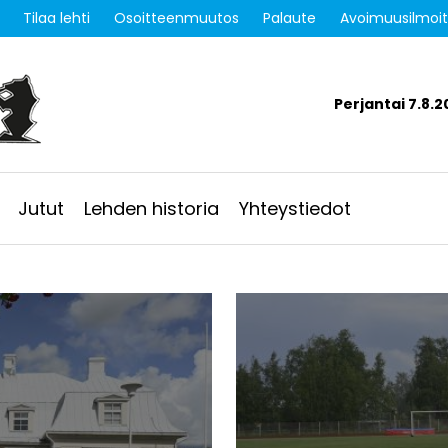
Tilaa lehti
Osoitteenmuutos
Palaute
Avoimuusilmoi
Perjantai 7.8.2
Jutut
Lehden historia
Yhteystiedot