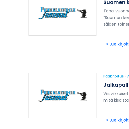
Suomen ke
Tänä vuonna
”Suomen kes
säiden toine
» Lue kirjoi
Pääkirjoitus
-
Jalkapa
Viisiviikkoi
mitä kisoist
» Lue kirjoi