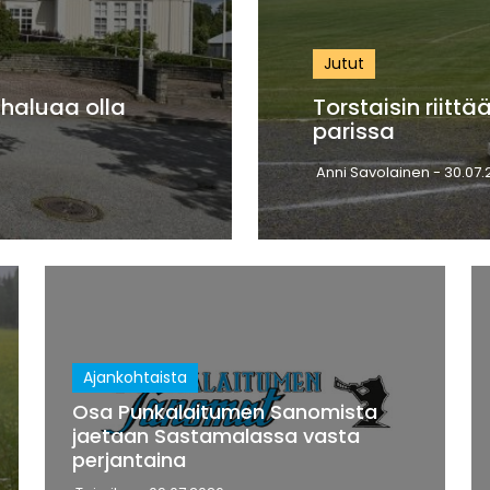
Jutut
haluaa olla
Torstaisin riittä
parissa
Anni Savolainen
- 30.07.
Ajankohtaista
Osa Punkalaitumen Sanomista
jaetaan Sastamalassa vasta
perjantaina