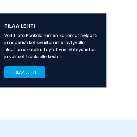
TILAA LEHTI
Voit tilata Punkalaitumen Sanomat helposti
ja nopeasti kotisivuiltamme löytyvällä
tilauslomakkeella. Täytät vain yhteystietosi
ja valitset tilaukselle keston.
TILAA LEHTI