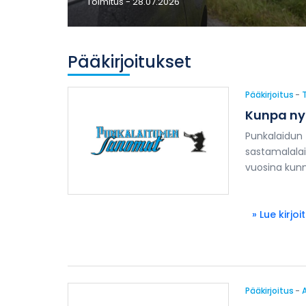
Toimitus
- 28.07.2026
Pääkirjoitukset
Pääkirjoitus
-
Kunpa nyt
Punkalaidun
sastamalala
vuosina kunn
» Lue kirjoi
Pääkirjoitus
-