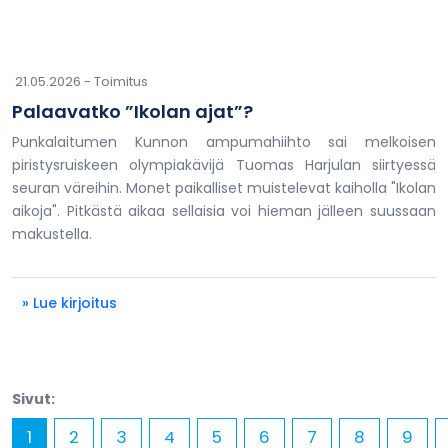
21.05.2026 -
Toimitus
Palaavatko ”Ikolan ajat”?
Punkalaitumen Kunnon ampumahiihto sai melkoisen
piristysruiskeen olympiakävijä Tuomas Harjulan siirtyessä
seuran väreihin. Monet paikalliset muistelevat kaiholla "Ikolan
aikoja". Pitkästä aikaa sellaisia voi hieman jälleen suussaan
makustella.
» Lue kirjoitus
Sivut:
1
2
3
4
5
6
7
8
9