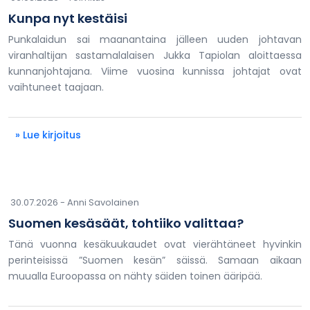
Kunpa nyt kestäisi
Punkalaidun sai maanantaina jälleen uuden johtavan
viranhaltijan sastamalalaisen Jukka Tapiolan aloittaessa
kunnanjohtajana. Viime vuosina kunnissa johtajat ovat
vaihtuneet taajaan.
» Lue kirjoitus
30.07.2026 -
Anni Savolainen
Suomen kesäsäät, tohtiiko valittaa?
Tänä vuonna kesäkuukaudet ovat vierähtäneet hyvinkin
perinteisissä ”Suomen kesän” säissä. Samaan aikaan
muualla Euroopassa on nähty säiden toinen ääripää.