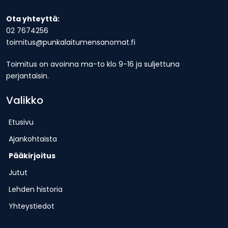
Ota yhteyttä:
02 7674256
toimitus@punkalaitumensanomat.fi
Toimitus on avoinna ma-to klo 9-16 ja suljettuna
perjantaisin.
Valikko
Etusivu
Ajankohtaista
Pääkirjoitus
Jutut
Lehden historia
Yhteystiedot