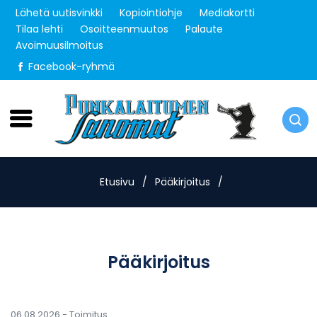
Lähetä uutisvinkki
Kopiointiohje
Mediakortti
Tilaa lehti
Osoitteenmuutos
Palaute
Avoimuusilmoitus
Facebook-ryhmä
Lauantai 8.8.2026
Etusivu
/
Pääkirjoitus
/
Pääkirjoitus
06.08.2026 -
Toimitus