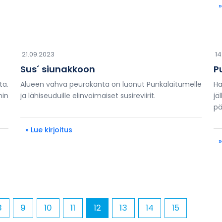
»
21.09.2023
14
Sus´ siunakkoon
P
ta.
Alueen vahva peurakanta on luonut Punkalaitumelle
H
min
ja lähiseuduille elinvoimaiset susireviirit.
jä
pä
» Lue kirjoitus
»
8
9
10
11
12
13
14
15