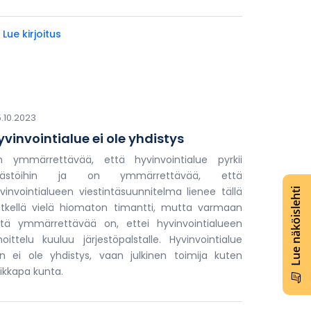
 Lue kirjoitus
.10.2023
yvinvointialue ei ole yhdistys
 ymmärrettävää, että hyvinvointialue pyrkii
äästöihin ja on ymmärrettävää, että
vinvointialueen viestintäsuunnitelma lienee tällä
Lue näköislehti
tkellä vielä hiomaton timantti, mutta varmaan
tä ymmärrettävää on, ettei hyvinvointialueen
moittelu kuuluu järjestöpalstalle. Hyvinvointialue
n ei ole yhdistys, vaan julkinen toimija kuten
ikkapa kunta.