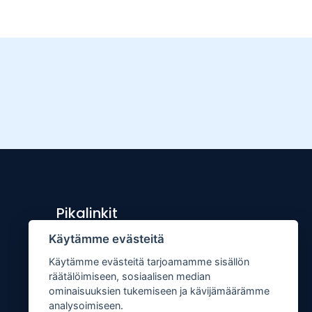
Pikalinkit
Käytämme evästeitä
Lähetä uutisvinkki
Käytämme evästeitä tarjoamamme sisällön
Kopiointiohje
räätälöimiseen, sosiaalisen median
Mediakortti
ominaisuuksien tukemiseen ja kävijämäärämme
analysoimiseen.