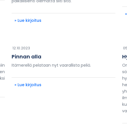
paikallislehti olematta silti sitä.
»
» Lue kirjoitus
12.10.2023
05
Pinnan alla
H
iin
Itämerellä pelataan nyt vaarallista peliä.
On
nen
s
ksi
hy
» Lue kirjoitus
he
yh
il
ku
va