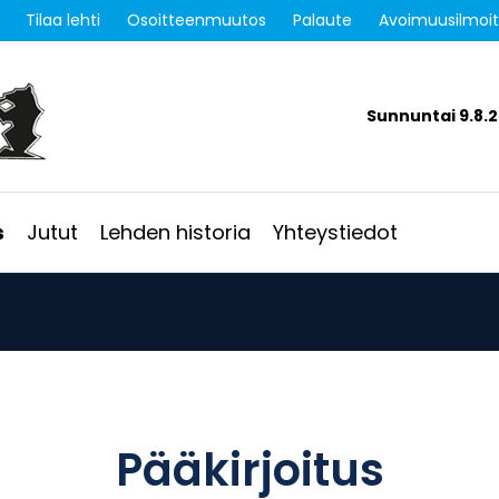
Tilaa lehti
Osoitteenmuutos
Palaute
Avoimuusilmoi
Sunnuntai 9.8.
s
Jutut
Lehden historia
Yhteystiedot
Pääkirjoitus