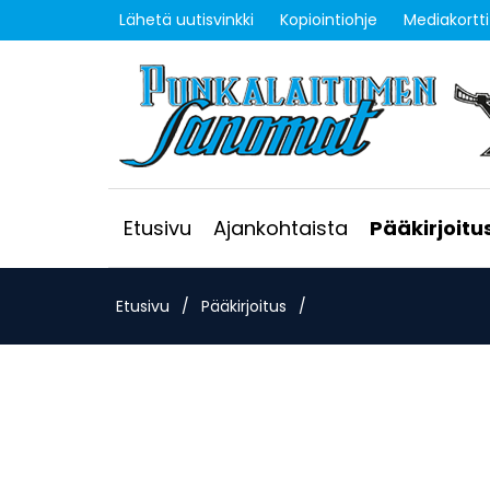
Lähetä uutisvinkki
Kopiointiohje
Mediakortti
Etusivu
Ajankohtaista
Pääkirjoitu
Etusivu
/
Pääkirjoitus
/