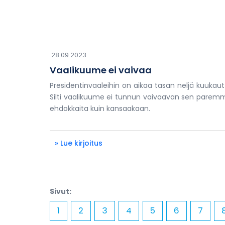
28.09.2023
Vaalikuume ei vaivaa
Presidentinvaaleihin on aikaa tasan neljä kuukaut
Silti vaalikuume ei tunnun vaivaavan sen parem
ehdokkaita kuin kansaakaan.
» Lue kirjoitus
Sivut:
1
2
3
4
5
6
7