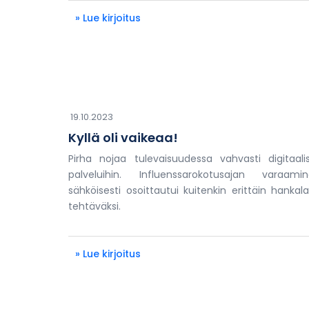
» Lue kirjoitus
19.10.2023
Kyllä oli vaikeaa!
Pirha nojaa tulevaisuudessa vahvasti digitaalis
palveluihin. Influenssarokotusajan varaami
sähköisesti osoittautui kuitenkin erittäin hankala
tehtäväksi.
» Lue kirjoitus