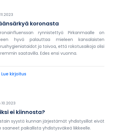
.11.2023
äänsärkyä koronasta
ronainfluenssan rynnistettyä Pirkanmaalle on
älleen hyvä palauttaa mieleen kansalaisten
rushygieniataidot ja toivoa, että rokotusaikoja olisi
remmin saatavilla. Edes ensi vuonna.
 Lue kirjoitus
.10.2023
iksi ei kiinnosta?
stain syystä kunnan järjestämät yhdistysillat eivät
e saaneet paikallista yhdistysväkeä liikkeelle.