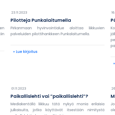
23.11.2023
16
Pilotteja Punkalaitumella
P
ten
Pirkanmaan hyvinvointialue aloittaa liikkuvien
Ko
in
palveluiden pilottihankkeen Punkalaitumella.
j
pe
pa
» Lue kirjoitus
»
01.11.2023
26
Paikallislehti vai ”paikallislehti”?
M
Mediakentällä liikkuu tätä nykyä monia erilaisia
Jo
julkaisuita, jotka käyttävät itsestään nimitystä
ol