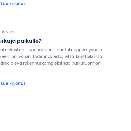
 Lue kirjoitus
.09.2023
urkaja paikalle?
aukankosken epäonnisen huutokauppamyynnin
lkeen on varsin todennäköistä, että käyttöikänsä
ässä oleva rakennuskompleksi saa purkutuomion.
 Lue kirjoitus