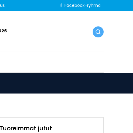
tus
Facebook-ryhmä
026
Tuoreimmat jutut