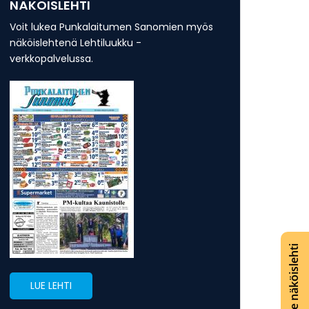
NÄKÖISLEHTI
Voit lukea Punkalaitumen Sanomien myös
näköislehtenä Lehtiluukku -
verkkopalvelussa.
Lue näköislehti
LUE LEHTI