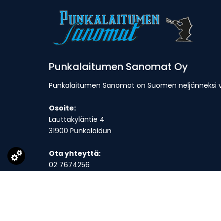
Punkalaitumen Sanomat Oy
Punkalaitumen Sanomat on Suomen neljänneksi van
Osoite:
Lauttakyläntie 4
31900 Punkalaidun
Ota yhteyttä:
02 7674256
toimitus@punkalaitumensanomat.fi
Toimitus on avoinna ma-to klo 9-16 ja suljettuna p