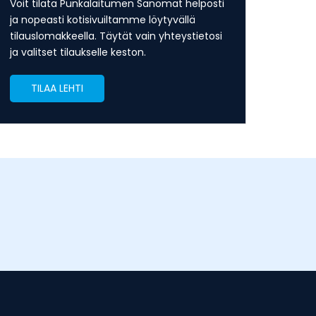
Voit tilata Punkalaitumen Sanomat helposti
ja nopeasti kotisivuiltamme löytyvällä
tilauslomakkeella. Täytät vain yhteystietosi
ja valitset tilaukselle keston.
TILAA LEHTI