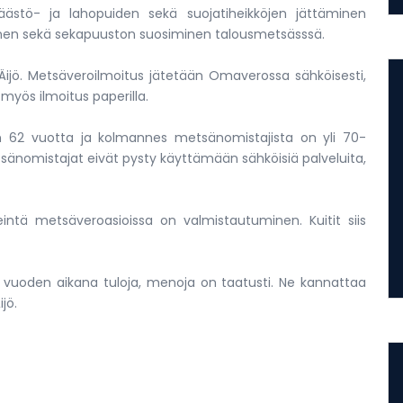
stö- ja lahopuiden sekä suojatiheikköjen jättäminen
nen sekä sekapuuston suosiminen talousmetsässsä.
Äijö. Metsäveroilmoitus jätetään Omaverossa sähköisesti,
myös ilmoitus paperilla.
62 vuotta ja kolmannes metsänomistajista on yli 70-
tsänomistajat eivät pysty käyttämään sähköisiä palveluita,
eintä metsäveroasioissa on valmistautuminen. Kuitit siis
isi vuoden aikana tuloja, menoja on taatusti. Ne kannattaa
jö.