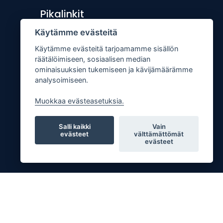
Pikalinkit
Käytämme evästeitä
Lähetä uutisvinkki
Käytämme evästeitä tarjoamamme sisällön
Kopiointiohje
räätälöimiseen, sosiaalisen median
Mediakortti
ominaisuuksien tukemiseen ja kävijämäärämme
analysoimiseen.
Tilaa lehti
Osoitteenmuutos
Muokkaa evästeasetuksia.
Palaute
Salli kaikki
Vain
evästeet
välttämättömät
evästeet