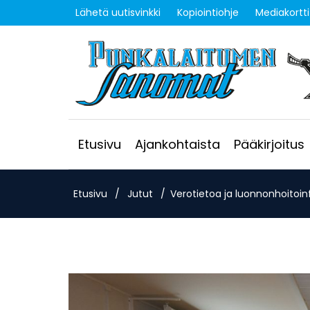
Lähetä uutisvinkki
Kopiointiohje
Mediakortti
Etusivu
Ajankohtaista
Pääkirjoitus
Etusivu
/
Jutut
/
Verotietoa ja luonnonhoitoin