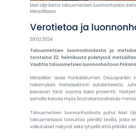
Mari Lilja kertoi talousmetsien luonnonhoidon kei
Metsäillassa.
Verotietoa ja luonnonh
29.02.2024
Talousmetsien luonnonhoidosta ja metsäve
torstaina 22. helmikuuta pidetyssä metsäillas
Vauhtia talousmetsien luonnonhoitoon Pirkanm
Metsäillan avasi Punkalaitumen Osuuspankin 
näkemyksiä metsäsektorin suhdanteesta. Juh
kasvavan tänä vuonna kaksi prosentti. Yksityis
samalla kasvaa myös bruttokantorahatulo metsäno
Talousmetsien luonnonhoidosta puhui Mari Lilj
talousmetsissä toteuttaa pienillä teoilla, jotka
vaikutukset näkyvät sekä lyhyellä että pitkällä aikav