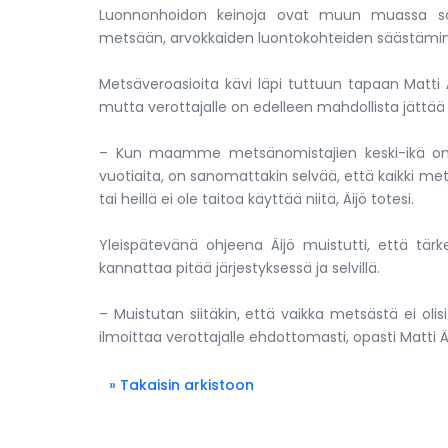
Luonnonhoidon keinoja ovat muun muassa sää
metsään, arvokkaiden luontokohteiden säästämi
Metsäveroasioita kävi läpi tuttuun tapaan Matti 
mutta verottajalle on edelleen mahdollista jättää 
– Kun maamme metsänomistajien keski-ikä on 
vuotiaita, on sanomattakin selvää, että kaikki me
tai heillä ei ole taitoa käyttää niitä, Äijö totesi.
Yleispätevänä ohjeena Äijö muistutti, että tärk
kannattaa pitää järjestyksessä ja selvillä.
– Muistutan siitäkin, että vaikka metsästä ei ol
ilmoittaa verottajalle ehdottomasti, opasti Matti Äi
» Takaisin arkistoon