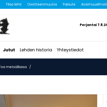
Tilaa lehti
Osoitteenmuutos
Palaute
Avoimuusilmoi
Perjantai 7.8.2
Jutut
Lehden historia
Yhteystiedot
foa metsäillassa
/