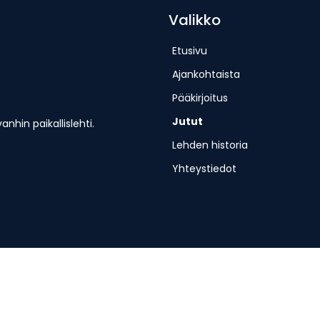
Valikko
Etusivu
Ajankohtaista
Pääkirjoitus
Jutut
hin paikallislehti.
Lehden historia
Yhteystiedot
erjantaisin.