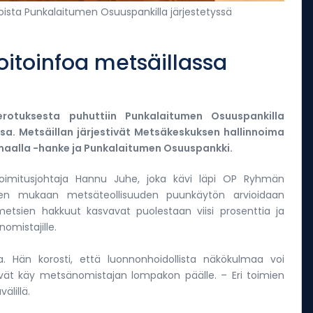
noista Punkalaitumen Osuuspankilla järjestetyssä
oitoinfoa metsäillassa
rotuksesta puhuttiin Punkalaitumen Osuuspankilla
sa. Metsäillan järjestivät Metsäkeskuksen hallinnoima
aalla -hanke ja Punkalaitumen Osuuspankki.
toimitusjohtaja Hannu Juhe, joka kävi läpi OP Ryhmän
en mukaan metsäteollisuuden puunkäytön arvioidaan
metsien hakkuut kasvavat puolestaan viisi prosenttia ja
mistajille.
a. Hän korosti, että luonnonhoidollista näkökulmaa voi
 eivät käy metsänomistajan lompakon päälle. – Eri toimien
älillä.