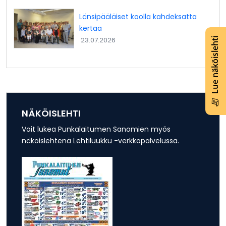
Länsipääläiset koolla kahdeksatta
kertaa
23.07.2026
Lue näköislehti
NÄKÖISLEHTI
Voit lukea Punkalaitumen Sanomien myös
näköislehtenä Lehtiluukku -verkkopalvelussa.