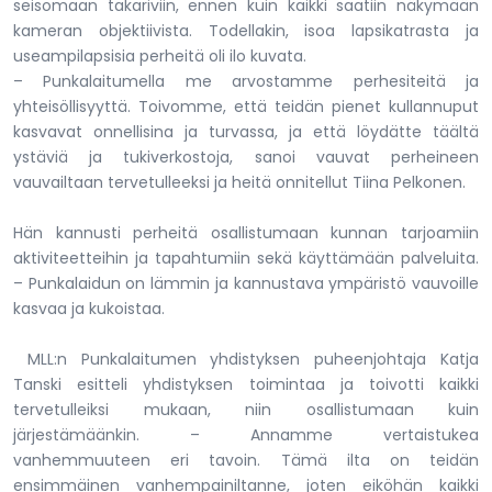
seisomaan takariviin, ennen kuin kaikki saatiin näkymään
kameran objektiivista. Todellakin, isoa lapsikatrasta ja
useampilapsisia perheitä oli ilo kuvata.
– Punkalaitumella me arvostamme perhesiteitä ja
yhteisöllisyyttä. Toivomme, että teidän pienet kullannuput
kasvavat onnellisina ja turvassa, ja että löydätte täältä
ystäviä ja tukiverkostoja, sanoi vauvat perheineen
vauvailtaan tervetulleeksi ja heitä onnitellut Tiina Pelkonen.
Hän kannusti perheitä osallistumaan kunnan tarjoamiin
aktiviteetteihin ja tapahtumiin sekä käyttämään palveluita.
– Punkalaidun on lämmin ja kannustava ympäristö vauvoille
kasvaa ja kukoistaa.
MLL:n Punkalaitumen yhdistyksen puheenjohtaja Katja
Tanski esitteli yhdistyksen toimintaa ja toivotti kaikki
tervetulleiksi mukaan, niin osallistumaan kuin
järjestämäänkin. – Annamme vertaistukea
vanhemmuuteen eri tavoin. Tämä ilta on teidän
ensimmäinen vanhempainiltanne, joten eiköhän kaikki