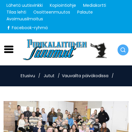
Lähetä uutisvinkki
Kopiointiohje
Mediakortti
Tilaa lehti
Osoitteenmuutos
Palaute
Avoimuusilmoitus
Facebook-ryhmä
Sunnuntai 9.8.2026
Etusivu
/
Jutut
/
Vauvailta päiväkodissa
/