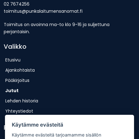
02 7674256
toimitus@punkalaitumensanomat.fi
Toimitus on avoinna ma-to klo 9-16 ja suljettuna
perjantaisin.
Valikko
Etusivu
Ajankohtaista
Pääkirjoitus
Jutut
Lehden historia
Yhteystiedot
Käytämme evästeitä
Pikalinkit
Käytämme evästeitä tarjoamamme sisällön