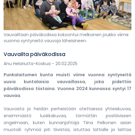
Vauvailtaan päiväkodissa kokoontui melkoinen joukko viime
vuonna syntyneitä vauvoja läheisineen.
Vauvailta päiväkodissa
Anu Helariutta-Koskua
- 20.02.2025
Punkalaitumen kunta muisti viime vuonna syntyneitä
uusia kuntalaisia vauvaillassa, joka pidettiin
päiväkodissa tiistaina. Vuonna 2024 kunnassa syntyi 17
vauvaa.
Vauvoista ja heidän perheistään otettaessa yhteiskuvaa,
ensimmäistä luokkakuvaa, törmättiin positiiviseen
ongelmaan, kuten kunnanjohtaja Tiina Pelkonen asian
muotoili: ryhmää piti tiivistää, istuttaa lattialle ja laittaa