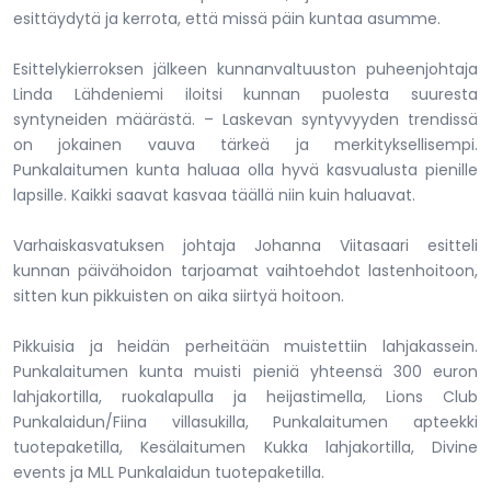
esittäydytä ja kerrota, että missä päin kuntaa asumme.
Esittelykierroksen jälkeen kunnanvaltuuston puheenjohtaja
Linda Lähdeniemi iloitsi kunnan puolesta suuresta
syntyneiden määrästä. – Laskevan syntyvyyden trendissä
on jokainen vauva tärkeä ja merkityksellisempi.
Punkalaitumen kunta haluaa olla hyvä kasvualusta pienille
lapsille. Kaikki saavat kasvaa täällä niin kuin haluavat.
Varhaiskasvatuksen johtaja Johanna Viitasaari esitteli
kunnan päivähoidon tarjoamat vaihtoehdot lastenhoitoon,
sitten kun pikkuisten on aika siirtyä hoitoon.
Pikkuisia ja heidän perheitään muistettiin lahjakassein.
Punkalaitumen kunta muisti pieniä yhteensä 300 euron
lahjakortilla, ruokalapulla ja heijastimella, Lions Club
Punkalaidun/Fiina villasukilla, Punkalaitumen apteekki
tuotepaketilla, Kesälaitumen Kukka lahjakortilla, Divine
events ja MLL Punkalaidun tuotepaketilla.