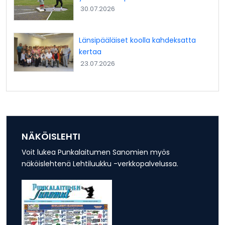
30.07.2026
Länsipääläiset koolla kahdeksatta
kertaa
23.07.2026
NÄKÖISLEHTI
Voit lukea Punkalaitumen Sanomien myös
näköislehtenä Lehtiluukku -verkkopalvelussa.