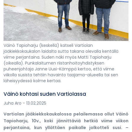
Väinö Tapioharju (keskellä) katseli Vartiolan
jääkiekkokaukalon laidalta sutta takana olevalla kentällä
viime perjantaina. Suden näki myös Matti Tapioharju
(oikealla). Punkalaitumen riistanhoitoyhdistyksen
puheenjohtaja Janne Uusi-Kämppä kertoo, että viime
viikolla susista tehtiin havainto taajama-alueella tai sen
läheisyydessä kolme kertaa.
Väinö kohtasi suden Vartiolassa
Juha Aro
- 13.02.2025
Vartiolan jääkiekkokaukalossa pelailemassa ollut Väinö
Tapioharju, 10v., koki jännittäviä hetkiä viime viikon
perjantaina, kun yllättäen paikalle jolkotteli susi. –