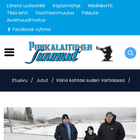
Lähetä uutisvinkki
Kopiointiohje
Mediakortti
Tilaa lehti
Osoitteenmuutos
Palaute
Avoimuusilmoitus
Facebook-ryhmä
Lauantai 8.8.2026
Etusivu
/
Jutut
/
Väinö kohtasi suden Vartiolassa
/