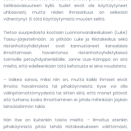
tarkkaavaisuuteen kyllä. Sudet eivät ole käyttäytyneet
uhkaavasti, mutta niiden ihmisarkuus on selkeästi
vähentynyt. Ei tätä käyttäytymistä muuten selitä.
Tietoa suurpedoista kootaan Luonnonvarakeskuksen (Luke)
Tassu-järjestelmään. Jo pitkään Luke ja Riistakeskus sekä
riistanhoitoyhdistykset ovat kannustaneet kansalaisia
ilmoittamaan havaintonsa riistanhoitoyhdistyksissä
toimiville petoyhdyshenkilöille. Janne Uusi-Kämppä on sitä
mieltä, että edelleenkään tätä kehotusta ei aina noudateta.
– Vaikea sanoa, miksi niin on, mutta kaikki ihmiset eivät
ilmoita havainnoista tai pihakäynneistä. Kyse voi olla
välinpitämättömyydestä tai sitten siitä, että monet pitävät
sitä turhana, koska ilmoittaminen ei johda mihinkään jäykän
lainsäädännön takia.
Hän itse on kuitenkin toista mieltä. – Ilmoitus etenkin
pihakäynnistä pitää tehdä Hätäkeskukseen välittömästi,