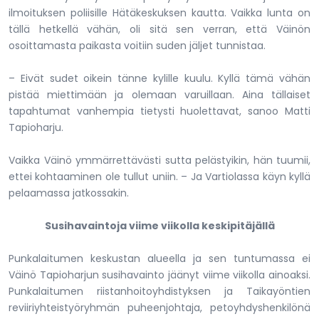
ilmoituksen poliisille Hätäkeskuksen kautta. Vaikka lunta on
tällä hetkellä vähän, oli sitä sen verran, että Väinön
osoittamasta paikasta voitiin suden jäljet tunnistaa.
– Eivät sudet oikein tänne kylille kuulu. Kyllä tämä vähän
pistää miettimään ja olemaan varuillaan. Aina tällaiset
tapahtumat vanhempia tietysti huolettavat, sanoo Matti
Tapioharju.
Vaikka Väinö ymmärrettävästi sutta pelästyikin, hän tuumii,
ettei kohtaaminen ole tullut uniin. – Ja Vartiolassa käyn kyllä
pelaamassa jatkossakin.
Susihavaintoja viime viikolla keskipitäjällä
Punkalaitumen keskustan alueella ja sen tuntumassa ei
Väinö Tapioharjun susihavainto jäänyt viime viikolla ainoaksi.
Punkalaitumen riistanhoitoyhdistyksen ja Taikayöntien
reviiriyhteistyöryhmän puheenjohtaja, petoyhdyshenkilönä