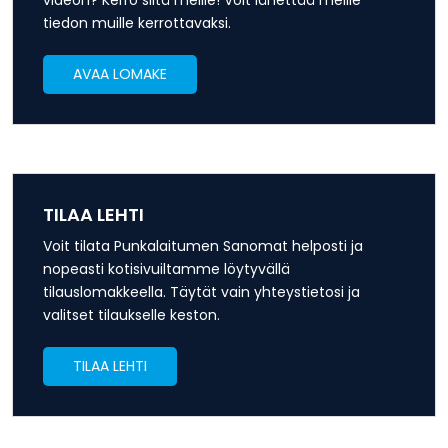
videon? Kerro siitä meille! Voit lähettää meille
tiedon muille kerrottavaksi.
AVAA LOMAKE
TILAA LEHTI
Voit tilata Punkalaitumen Sanomat helposti ja
nopeasti kotisivuiltamme löytyvällä
tilauslomakkeella. Täytät vain yhteystietosi ja
valitset tilaukselle keston.
TILAA LEHTI