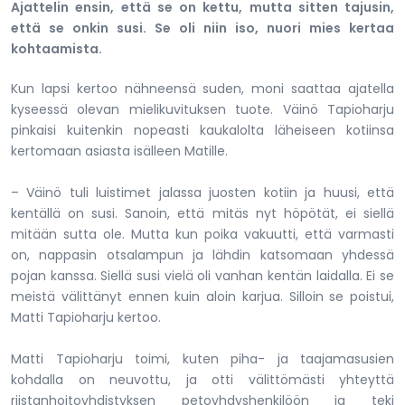
Ajattelin ensin, että se on kettu, mutta sitten tajusin,
että se onkin susi. Se oli niin iso, nuori mies kertaa
kohtaamista.
Kun lapsi kertoo nähneensä suden, moni saattaa ajatella
kyseessä olevan mielikuvituksen tuote. Väinö Tapioharju
pinkaisi kuitenkin nopeasti kaukalolta läheiseen kotiinsa
kertomaan asiasta isälleen Matille.
– Väinö tuli luistimet jalassa juosten kotiin ja huusi, että
kentällä on susi. Sanoin, että mitäs nyt höpötät, ei siellä
mitään sutta ole. Mutta kun poika vakuutti, että varmasti
on, nappasin otsalampun ja lähdin katsomaan yhdessä
pojan kanssa. Siellä susi vielä oli vanhan kentän laidalla. Ei se
meistä välittänyt ennen kuin aloin karjua. Silloin se poistui,
Matti Tapioharju kertoo.
Matti Tapioharju toimi, kuten piha- ja taajamasusien
kohdalla on neuvottu, ja otti välittömästi yhteyttä
riistanhoitoyhdistyksen petoyhdyshenkilöön ja teki