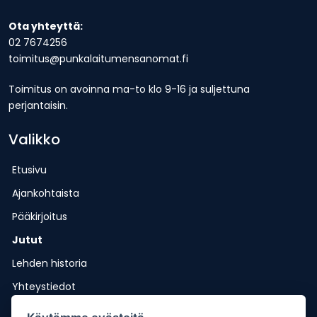
Ota yhteyttä:
02 7674256
toimitus@punkalaitumensanomat.fi
Toimitus on avoinna ma-to klo 9-16 ja suljettuna
perjantaisin.
Valikko
Etusivu
Ajankohtaista
Pääkirjoitus
Jutut
Lehden historia
Yhteystiedot