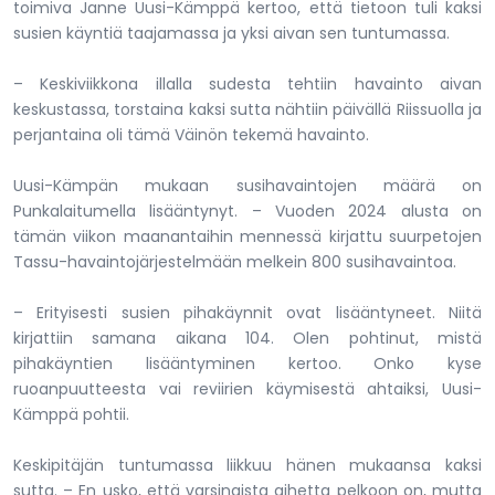
toimiva Janne Uusi-Kämppä kertoo, että tietoon tuli kaksi
susien käyntiä taajamassa ja yksi aivan sen tuntumassa.
– Keskiviikkona illalla sudesta tehtiin havainto aivan
keskustassa, torstaina kaksi sutta nähtiin päivällä Riissuolla ja
perjantaina oli tämä Väinön tekemä havainto.
Uusi-Kämpän mukaan susihavaintojen määrä on
Punkalaitumella lisääntynyt. – Vuoden 2024 alusta on
tämän viikon maanantaihin mennessä kirjattu suurpetojen
Tassu-havaintojärjestelmään melkein 800 susihavaintoa.
– Erityisesti susien pihakäynnit ovat lisääntyneet. Niitä
kirjattiin samana aikana 104. Olen pohtinut, mistä
pihakäyntien lisääntyminen kertoo. Onko kyse
ruoanpuutteesta vai reviirien käymisestä ahtaiksi, Uusi-
Kämppä pohtii.
Keskipitäjän tuntumassa liikkuu hänen mukaansa kaksi
sutta. – En usko, että varsinaista aihetta pelkoon on, mutta