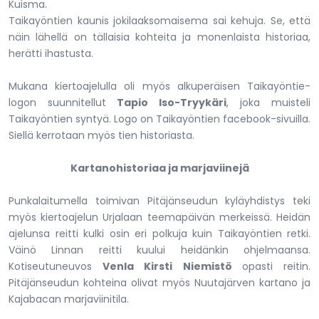
Kuisma.
Taikayöntien kaunis jokilaaksomaisema sai kehuja. Se, että
näin lähellä on tällaisia kohteita ja monenlaista historiaa,
herätti ihastusta.
Mukana kiertoajelulla oli myös alkuperäisen Taikayöntie-
logon suunnitellut
Tapio Iso-Tryykäri
, joka muisteli
Taikayöntien syntyä. Logo on Taikayöntien facebook-sivuilla.
Siellä kerrotaan myös tien historiasta.
Kartanohistoriaa ja marjaviinejä
Punkalaitumella toimivan Pitäjänseudun kyläyhdistys teki
myös kiertoajelun Urjalaan teemapäivän merkeissä. Heidän
ajelunsa reitti kulki osin eri polkuja kuin Taikayöntien retki.
Väinö Linnan reitti kuului heidänkin ohjelmaansa.
Kotiseutuneuvos
Venla Kirsti Niemistö
opasti reitin.
Pitäjänseudun kohteina olivat myös Nuutajärven kartano ja
Kajabacan marjaviinitila.