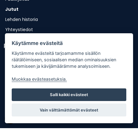
Jutut
Lehden historia
Yhteystiedot
Käytämme evästeitä
Pikalinkit
Käytämme evästeitä tarjoamamme sisällön
Lähetä uutisvinkki
räätälöimiseen, sosiaalisen median ominaisuuksien
tukemiseen ja kävijämäärämme analysoimiseen.
Kopiointiohje
Muokkaa evästeasetuksia.
Mediakortti
Tilaa lehti
Salli kaikki evästeet
Osoitteenmuutos
Palaute
Vain välttämättömät evästeet