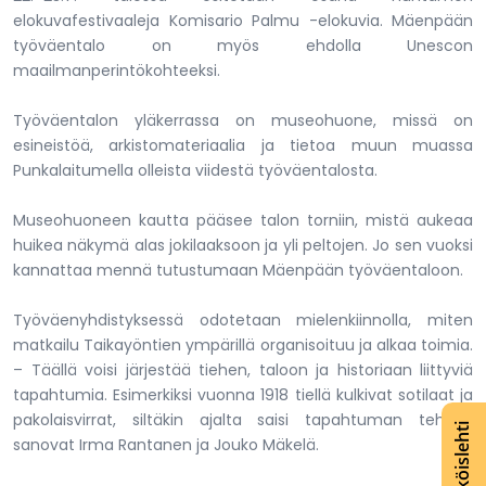
elokuvafestivaaleja Komisario Palmu -elokuvia. Mäenpään
työväentalo on myös ehdolla Unescon
maailmanperintökohteeksi.
Työväentalon yläkerrassa on museohuone, missä on
esineistöä, arkistomateriaalia ja tietoa muun muassa
Punkalaitumella olleista viidestä työväentalosta.
Museohuoneen kautta pääsee talon torniin, mistä aukeaa
huikea näkymä alas jokilaaksoon ja yli peltojen. Jo sen vuoksi
kannattaa mennä tutustumaan Mäenpään työväentaloon.
Työväenyhdistyksessä odotetaan mielenkiinnolla, miten
matkailu Taikayöntien ympärillä organisoituu ja alkaa toimia.
– Täällä voisi järjestää tiehen, taloon ja historiaan liittyviä
tapahtumia. Esimerkiksi vuonna 1918 tiellä kulkivat sotilaat ja
pakolaisvirrat, siltäkin ajalta saisi tapahtuman tehtyä,
Lue näköislehti
sanovat Irma Rantanen ja Jouko Mäkelä.