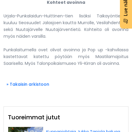
Kohteet avoinna
Urjala-Punkalaidun-Huittinen-tien lisäksi Taikayöntiehen
kuuluu tieosuudet Jalasjoen kautta Murrolle, Vesilahdentiellä
sekä Nuutajärvelle Nuutajärventietä. Kohteita oli avoinna
myös näiden varsilla.
Punkalaitumella ovet olivat avoinna ja Pop up -kahvilassa
kastettavat katettu pöytään myös Maatilamajoitus
Saarisella. Myös Talonpoikaismuseo Yli-Kirran oli avoinna.
» Takaisin arkistoon
Tuoreimmat jutut
Kunnanjohtaja Jukka Tapiola haluaa