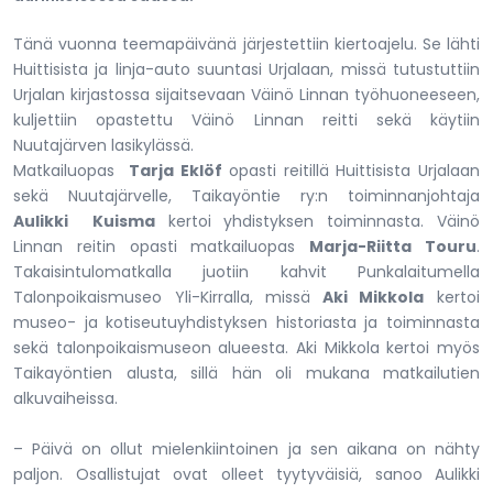
Tänä vuonna teemapäivänä järjestettiin kiertoajelu. Se lähti
Huittisista ja linja-auto suuntasi Urjalaan, missä tutustuttiin
Urjalan kirjastossa sijaitsevaan Väinö Linnan työhuoneeseen,
kuljettiin opastettu Väinö Linnan reitti sekä käytiin
Nuutajärven lasikylässä.
Matkailuopas
Tarja Eklöf
opasti reitillä Huittisista Urjalaan
sekä Nuutajärvelle, Taikayöntie ry:n toiminnanjohtaja
Aulikki Kuisma
kertoi yhdistyksen toiminnasta. Väinö
Linnan reitin opasti matkailuopas
Marja-Riitta Touru
.
Takaisintulomatkalla juotiin kahvit Punkalaitumella
Talonpoikaismuseo Yli-Kirralla, missä
Aki Mikkola
kertoi
museo- ja kotiseutuyhdistyksen historiasta ja toiminnasta
sekä talonpoikaismuseon alueesta. Aki Mikkola kertoi myös
Taikayöntien alusta, sillä hän oli mukana matkailutien
alkuvaiheissa.
– Päivä on ollut mielenkiintoinen ja sen aikana on nähty
paljon. Osallistujat ovat olleet tyytyväisiä, sanoo Aulikki