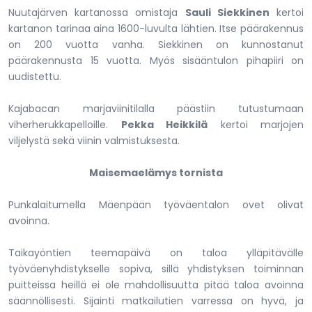
Nuutajärven kartanossa omistaja
Sauli Siekkinen
kertoi
kartanon tarinaa aina 1600-luvulta lähtien. Itse päärakennus
on 200 vuotta vanha. Siekkinen on kunnostanut
päärakennusta 15 vuotta. Myös sisääntulon pihapiiri on
uudistettu.
Kajabacan marjaviinitilalla päästiin tutustumaan
viherherukkapelloille.
Pekka Heikkilä
kertoi marjojen
viljelystä sekä viinin valmistuksesta.
Maisemaelämys tornista
Punkalaitumella Mäenpään työväentalon ovet olivat
avoinna.
Taikayöntien teemapäivä on taloa ylläpitävälle
työväenyhdistykselle sopiva, sillä yhdistyksen toiminnan
puitteissa heillä ei ole mahdollisuutta pitää taloa avoinna
säännöllisesti. Sijainti matkailutien varressa on hyvä, ja