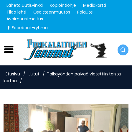
Lähetä uutisvinkki
Kopiointiohje
Mediakortti
Tilaa lehti
Osoitteenmuutos
Palaute
Avoimuusilmoitus
Facebook-ryhmä
Lauantai 8.8.2026
Etusivu
/
Jutut
/
Taikayöntien päivää vietettiin toista
kertaa
/