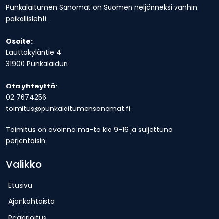
Punkalaitumen Sanomat on Suomen neljänneksi vanhin
paikallislehti.
Osoite:
Lauttakyläntie 4
31900 Punkalaidun
Ota yhteyttä:
02 7674256
toimitus@punkalaitumensanomat.fi
Toimitus on avoinna ma-to klo 9-16 ja suljettuna
perjantaisin.
Valikko
Etusivu
Ajankohtaista
Pääkirjoitus