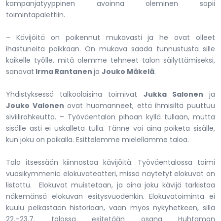
kampanjatyyppinen avoinna oleminen sopii
toimintapalettiin.
– Kävijöitä on poikennut mukavasti ja he ovat olleet
ihastuneita paikkaan. On mukava saada tunnustusta sille
kaikelle työlle, mitä olemme tehneet talon säilyttämiseksi,
sanovat
Irma Rantanen
ja
Jouko Mäkelä
.
Yhdistyksessä talkoolaisina toimivat
Jukka Salonen
ja
Jouko Valonen
ovat huomanneet, että ihmisiltä puuttuu
siviilirohkeutta. – Työväentalon pihaan kyllä tullaan, mutta
sisälle asti ei uskalleta tulla. Tänne voi aina poiketa sisälle,
kun joku on paikalla. Esittelemme mielellämme taloa.
Talo itsessään kiinnostaa kävijöitä. Työväentalossa toimi
vuosikymmeniä elokuvateatteri, missä näytetyt elokuvat on
listattu. Elokuvat muistetaan, ja aina joku kävijä tarkistaa
näkemänsä elokuvan esitysvuodenkin. Elokuvatoiminta ei
kuulu pelkästään historiaan, vaan myös nykyhetkeen, sillä
22.–23.7. talossa esitetään osana Huhtamon