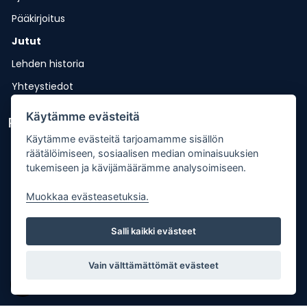
Pääkirjoitus
Jutut
Lehden historia
Yhteystiedot
Käytämme evästeitä
Pikalinkit
Käytämme evästeitä tarjoamamme sisällön
Lähetä uutisvinkki
räätälöimiseen, sosiaalisen median ominaisuuksien
tukemiseen ja kävijämäärämme analysoimiseen.
Kopiointiohje
Muokkaa evästeasetuksia.
Mediakortti
Tilaa lehti
Salli kaikki evästeet
Osoitteenmuutos
Palaute
Vain välttämättömät evästeet