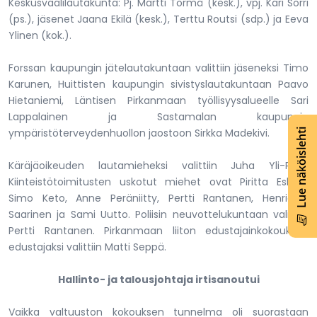
Keskusvaalilautakunta: Pj. Martti Törmä (kesk.), vpj. Kari Sorri
(ps.), jäsenet Jaana Ekilä (kesk.), Terttu Routsi (sdp.) ja Eeva
Ylinen (kok.).
Forssan kaupungin jätelautakuntaan valittiin jäseneksi Timo
Karunen, Huittisten kaupungin sivistyslautakuntaan Paavo
Hietaniemi, Läntisen Pirkanmaan työllisyysalueelle Sari
Lappalainen ja Sastamalan kaupungin
ympäristöterveydenhuollon jaostoon Sirkka Madekivi.
Lue näköislehti
Käräjäoikeuden lautamieheksi valittiin Juha Yli-Parri.
Kiinteistötoimitusten uskotut miehet ovat Piritta Eskola,
Simo Keto, Anne Peräniitty, Pertti Rantanen, Henrietta
Saarinen ja Sami Uutto. Poliisin neuvottelukuntaan valittiin
Pertti Rantanen. Pirkanmaan liiton edustajainkokouksen
edustajaksi valittiin Matti Seppä.
Hallinto- ja talousjohtaja irtisanoutui
Vaikka valtuuston kokouksen tunnelma oli suorastaan