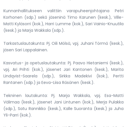
Kunnanhallitukseen valittiin varapuheenjohtajana Petri
Korhonen (sdp.) sekä jäseninä Timo Karunen (kesk.), Ville-
Matti Kyläsorri (kok.), Harri Lumme (kok.), Sari Vainio-Knuutila
(kesk.) ja Marja Wakkala (sdp.).
Tarkastuslautakunta: Pj. Oili Mölsä, vpj. Juhani Törmä (kesk.),
jäsen Sari Lappalainen.
Kasvatus- ja opetuslautakunta: Pj. Paavo Hietaniemi (kesk.),
vpj. Ari Prihti (kok.), jäsenet Jari Kantonen (kesk.), Marita
Lindqvist-Saarela (sdp.), Sirkka Madekivi (kok.), Pertti
Rantanen (sdp.) ja Eeva-Liisa Räsänen (kesk.).
Tekninen lautakunta: Pj. Marja Wakkala, vpj. Esa-Matti
Välimaa (kesk.), jäsenet Jani Lintunen (kok.), Merja Pulakka
(sdp.), Satu Rannikko (kesk.), Kalle Suoranta (kesk.) ja Juha
Yli-Parri (kok.).