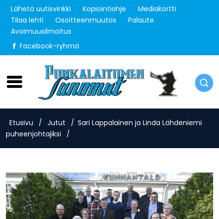
Lähetä uutisvinkki
Kopiointiohje
Mediakortti
Tilaa lehti
Osoitteenmuutos
Palaute
Avoimuusilmoitus
Facebook-ryhmä
Lauantai 8.8.2026
Etusivu
/
Jutut
/
Sari Lappalainen ja Linda Lähdeniemi
puheenjohtajiksi
/