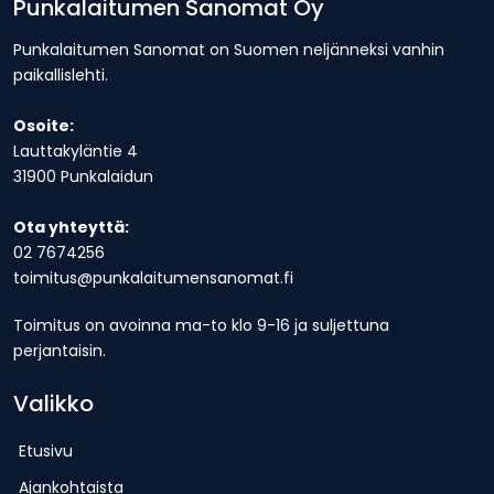
Punkalaitumen Sanomat Oy
Punkalaitumen Sanomat on Suomen neljänneksi vanhin
paikallislehti.
Osoite:
Lauttakyläntie 4
31900 Punkalaidun
Ota yhteyttä:
02 7674256
toimitus@punkalaitumensanomat.fi
Toimitus on avoinna ma-to klo 9-16 ja suljettuna
perjantaisin.
Valikko
Etusivu
Ajankohtaista