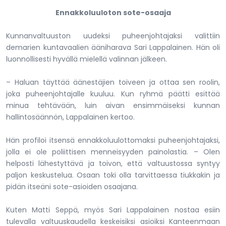
Ennakkoluuloton sote-osaaja
Kunnanvaltuuston uudeksi puheenjohtajaksi valittiin
demarien kuntavaalien ääniharava Sari Lappalainen. Hän oli
luonnollisesti hyvällä mielellä valinnan jälkeen.
– Haluan täyttää äänestäjien toiveen ja ottaa sen roolin,
joka puheenjohtajalle kuuluu. Kun ryhmä päätti esittää
minua tehtävään, luin aivan ensimmäiseksi kunnan
hallintosäännön, Lappalainen kertoo.
Hän profiloi itsensä ennakkoluulottomaksi puheenjohtajaksi,
jolla ei ole poliittisen menneisyyden painolastia. – Olen
helposti lähestyttävä ja toivon, että valtuustossa syntyy
paljon keskustelua. Osaan toki olla tarvittaessa tiukkakin ja
pidän itseäni sote-asioiden osaajana.
Kuten Matti Seppä, myös Sari Lappalainen nostaa esiin
tulevalla valtuuskaudella keskeisiksi asioiksi Kanteenmaan