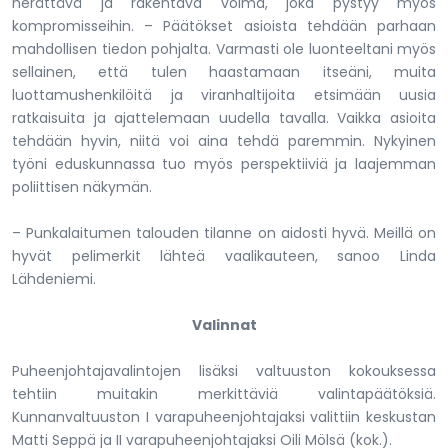
herättävä ja rakentava voima, joka pystyy myös
kompromisseihin. – Päätökset asioista tehdään parhaan
mahdollisen tiedon pohjalta. Varmasti ole luonteeltani myös
sellainen, että tulen haastamaan itseäni, muita
luottamushenkilöitä ja viranhaltijoita etsimään uusia
ratkaisuita ja ajattelemaan uudella tavalla. Vaikka asioita
tehdään hyvin, niitä voi aina tehdä paremmin. Nykyinen
työni eduskunnassa tuo myös perspektiiviä ja laajemman
poliittisen näkymän.
– Punkalaitumen talouden tilanne on aidosti hyvä. Meillä on
hyvät pelimerkit lähteä vaalikauteen, sanoo Linda
Lähdeniemi.
Valinnat
Puheenjohtajavalintojen lisäksi valtuuston kokouksessa
tehtiin muitakin merkittäviä valintapäätöksiä.
Kunnanvaltuuston I varapuheenjohtajaksi valittiin keskustan
Matti Seppä ja II varapuheenjohtajaksi Oili Mölsä (kok.).