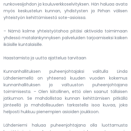
runkovesijohdon ja kouluverkkoselvityksen. Hän haluaa avata
myös keskustelun kunnan, yhdistysten ja Pirhan välisen
yhteistyön kehittämisestä sote-asioissa.
– Nämä kolme yhteistyötahoa pitäisi aktivoida toimimaan
yhdessä matalankynnyksen palveluiden tarjoamiseksi kaiken
ikäisille kuntalaisille.
Haastamista ja uutta ajattelua tarvitaan
Kunnanhallituksen puheenjohtajaksi valitulla Linda
Lähdeniemellä on yhteensä kuuden vuoden kokemus
kunnanhallituksen ja valtuuston puheenjohtajana
toimimisesta. – Olen kiitollinen, että olen saanut tällaisen
jatkumon. Se mahdollistaa kunnan kehittämisen pitkällä
jänteellä ja mahdollisuuden tarkastella isoa kuvaa, joka
helposti hukkuu pienempien asioiden joukkoon.
Lähdeniemi haluaa puheenjohtajana olla luottamusta