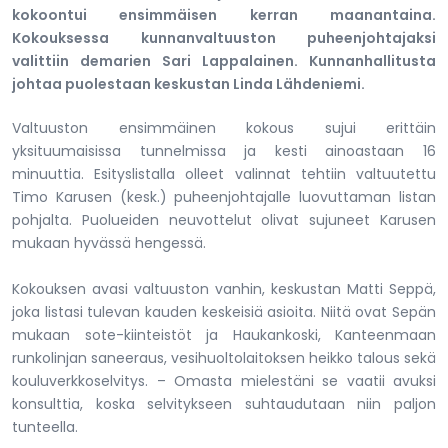
kokoontui ensimmäisen kerran maanantaina.
Kokouksessa kunnanvaltuuston puheenjohtajaksi
valittiin demarien Sari Lappalainen. Kunnanhallitusta
johtaa puolestaan keskustan Linda Lähdeniemi.
Valtuuston ensimmäinen kokous sujui erittäin
yksituumaisissa tunnelmissa ja kesti ainoastaan 16
minuuttia. Esityslistalla olleet valinnat tehtiin valtuutettu
Timo Karusen (kesk.) puheenjohtajalle luovuttaman listan
pohjalta. Puolueiden neuvottelut olivat sujuneet Karusen
mukaan hyvässä hengessä.
Kokouksen avasi valtuuston vanhin, keskustan Matti Seppä,
joka listasi tulevan kauden keskeisiä asioita. Niitä ovat Sepän
mukaan sote-kiinteistöt ja Haukankoski, Kanteenmaan
runkolinjan saneeraus, vesihuoltolaitoksen heikko talous sekä
kouluverkkoselvitys. – Omasta mielestäni se vaatii avuksi
konsulttia, koska selvitykseen suhtaudutaan niin paljon
tunteella.