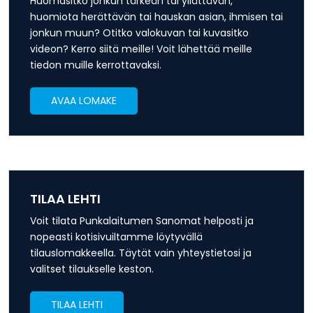
Huomasitko jonkun tärkeän tai yllättävän,
huomiota herättävän tai hauskan asian, ihmisen tai
jonkun muun? Otitko valokuvan tai kuvasitko
videon? Kerro siitä meille! Voit lähettää meille
tiedon muille kerrottavaksi.
AVAA LOMAKE
TILAA LEHTI
Voit tilata Punkalaitumen Sanomat helposti ja
nopeasti kotisivuiltamme löytyvällä
tilauslomakkeella. Täytät vain yhteystietosi ja
valitset tilaukselle keston.
TILAA LEHTI