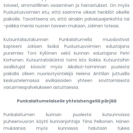
toiveet, ammatillinen osaaminen ja harrastukset. On myös
Puolustusvoimien etu, että saamme oikeat henkilöt oikeille
paikoille. Tavoitteena on, että ainakin palvelusajankohta tai
-paikka menisi nuoren toiveen mukaan, Jokinen toteaa.
Kutsuntalautakunnan Punkalaitumella muodostivat
kapteeni Jokisen lisäksi Puolustusvoimien edustajana
pursimies Toni Kyllönen sekä kunnan edustajana Petri
Korhonen. Kutsuntalääkärinä toimi Isto Rokka. Kutsuntoihin
osallistujat kävivät myös Aikalisä-toiminnan puolesta
paikalla olleen nuorisotyöntekijä Helena Anttilan juttusilla
keskustelemassa siviiliasioiden yhteen sovittamisesta
varusmiespalvelukseen astuttaessa.
Punkalaitumelaiselle yhteishengellä pärjää
Punkalaitumen kunnan puolesta kutsunnoissa
puheenvuoron käytti kunnanjohtaja Tiina Pelkonen. Hänen
mukaansa myös kunnassa halutaan tukea