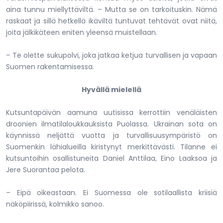
aina tunnu miellyttäviltä. – Mutta se on tarkoituskin. Nämä
raskaat ja sillä hetkellä ikäviltä tuntuvat tehtävät ovat niitä,
joita jälkikäteen eniten yleensä muistellaan.
– Te olette sukupolvi, joka jatkaa ketjua turvallisen ja vapaan
Suomen rakentamisessa.
Hyvällä mielellä
Kutsuntapäivän aamuna uutisissa kerrottiin venäläisten
droonien ilmatilaloukkauksista Puolassa. Ukrainan sota on
käynnissä neljättä vuotta ja turvallisuusympäristö on
Suomenkin lähialueilla kiristynyt merkittävästi. Tilanne ei
kutsuntoihin osallistuneita Daniel Anttilaa, Eino Laaksoa ja
Jere Suorantaa pelota.
– Eipä oikeastaan. Ei Suomessa ole sotilaallista kriisiä
näköpiirissä, kolmikko sanoo.