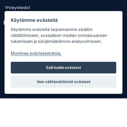
Yhteystiedot
Käytämme evästeitä
Pikalinkit
Käytämme evästeitä tarjoamamme sisällön
Lähetä uutisvinkki
räätälöimiseen, sosiaalisen median ominaisuuksien
tukemiseen ja kävijämäärämme analysoimiseen.
Kopiointiohje
Muokkaa evästeasetuksia.
Mediakortti
Tilaa lehti
Salli kaikki evästeet
Osoitteenmuutos
Palaute
Vain välttämättömät evästeet
Copyright © Punkalaitumen Sanomat Oy |
Tietosuojaseloste
| Palvelun toteutus:
JPmedia