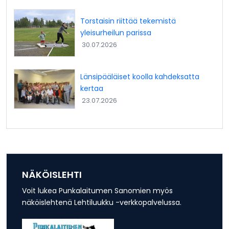
Torstaisin riittää tekemistä
yleisurheilun parissa
30.07.2026
Länsipääläiset koolla kahdeksatta
kertaa
23.07.2026
NÄKÖISLEHTI
Voit lukea Punkalaitumen Sanomien myös
näköislehtenä Lehtiluukku -verkkopalvelussa.