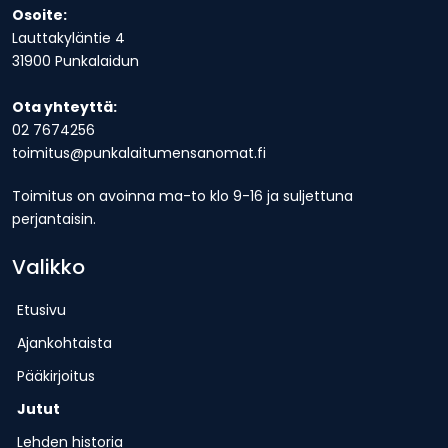
Osoite:
Lauttakyläntie 4
31900 Punkalaidun
Ota yhteyttä:
02 7674256
toimitus@punkalaitumensanomat.fi
Toimitus on avoinna ma-to klo 9-16 ja suljettuna
perjantaisin.
Valikko
Etusivu
Ajankohtaista
Pääkirjoitus
Jutut
Lehden historia