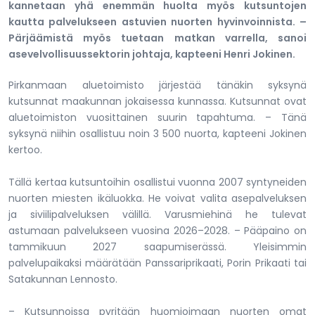
kannetaan yhä enemmän huolta myös kutsuntojen
kautta palvelukseen astuvien nuorten hyvinvoinnista. –
Pärjäämistä myös tuetaan matkan varrella, sanoi
asevelvollisuussektorin johtaja, kapteeni Henri Jokinen.
Pirkanmaan aluetoimisto järjestää tänäkin syksynä
kutsunnat maakunnan jokaisessa kunnassa. Kutsunnat ovat
aluetoimiston vuosittainen suurin tapahtuma. – Tänä
syksynä niihin osallistuu noin 3 500 nuorta, kapteeni Jokinen
kertoo.
Tällä kertaa kutsuntoihin osallistui vuonna 2007 syntyneiden
nuorten miesten ikäluokka. He voivat valita asepalveluksen
ja siviilipalveluksen välillä. Varusmiehinä he tulevat
astumaan palvelukseen vuosina 2026–2028. – Pääpaino on
tammikuun 2027 saapumiserässä. Yleisimmin
palvelupaikaksi määrätään Panssariprikaati, Porin Prikaati tai
Satakunnan Lennosto.
– Kutsunnoissa pyritään huomioimaan nuorten omat