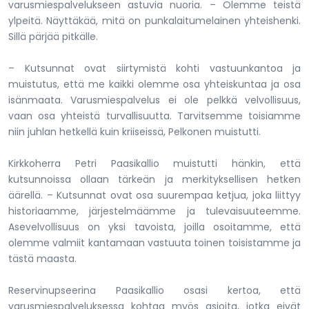
varusmiespalvelukseen astuvia nuoria. – Olemme teistä
ylpeitä. Näyttäkää, mitä on punkalaitumelainen yhteishenki.
Sillä pärjää pitkälle.
– Kutsunnat ovat siirtymistä kohti vastuunkantoa ja
muistutus, että me kaikki olemme osa yhteiskuntaa ja osa
isänmaata. Varusmiespalvelus ei ole pelkkä velvollisuus,
vaan osa yhteistä turvallisuutta. Tarvitsemme toisiamme
niin juhlan hetkellä kuin kriiseissä, Pelkonen muistutti.
Kirkkoherra Petri Paasikallio muistutti hänkin, että
kutsunnoissa ollaan tärkeän ja merkityksellisen hetken
äärellä. – Kutsunnat ovat osa suurempaa ketjua, joka liittyy
historiaamme, järjestelmäämme ja tulevaisuuteemme.
Asevelvollisuus on yksi tavoista, joilla osoitamme, että
olemme valmiit kantamaan vastuuta toinen toisistamme ja
tästä maasta.
Reservinupseerina Paasikallio osasi kertoa, että
varusmiespalveluksessa kohtaa myös asioita, jotka eivät