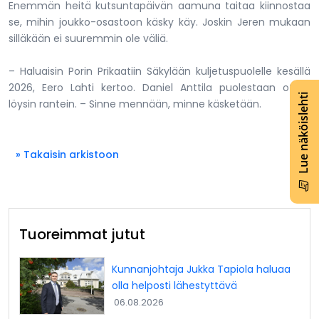
Enemmän heitä kutsuntapäivän aamuna taitaa kiinnostaa
se, mihin joukko-osastoon käsky käy. Joskin Jeren mukaan
silläkään ei suuremmin ole väliä.
– Haluaisin Porin Prikaatiin Säkylään kuljetuspuolelle kesällä
2026, Eero Lahti kertoo. Daniel Anttila puolestaan ottaa
Lue näköislehti
löysin rantein. – Sinne mennään, minne käsketään.
» Takaisin arkistoon
Tuoreimmat jutut
Kunnanjohtaja Jukka Tapiola haluaa
olla helposti lähestyttävä
06.08.2026