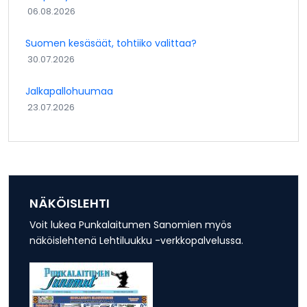
06.08.2026
Suomen kesäsäät, tohtiiko valittaa?
30.07.2026
Jalkapallohuumaa
23.07.2026
NÄKÖISLEHTI
Voit lukea Punkalaitumen Sanomien myös
näköislehtenä Lehtiluukku -verkkopalvelussa.