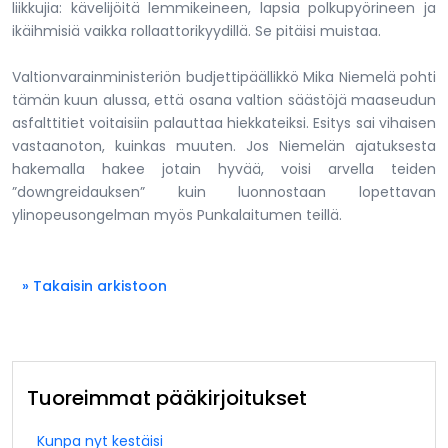
liikkujia: kävelijöitä lemmikeineen, lapsia polkupyörineen ja
ikäihmisiä vaikka rollaattorikyydillä. Se pitäisi muistaa.
Valtionvarainministeriön budjettipäällikkö Mika Niemelä pohti
tämän kuun alussa, että osana valtion säästöjä maaseudun
asfalttitiet voitaisiin palauttaa hiekkateiksi. Esitys sai vihaisen
vastaanoton, kuinkas muuten. Jos Niemelän ajatuksesta
hakemalla hakee jotain hyvää, voisi arvella teiden
”downgreidauksen” kuin luonnostaan lopettavan
ylinopeusongelman myös Punkalaitumen teillä.
» Takaisin arkistoon
Tuoreimmat pääkirjoitukset
Kunpa nyt kestäisi