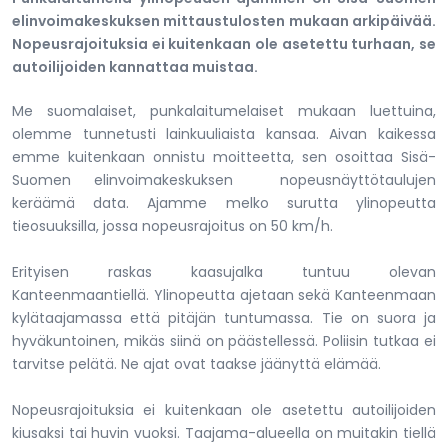
elinvoimakeskuksen mittaustulosten mukaan arkipäivää.
Nopeusrajoituksia ei kuitenkaan ole asetettu turhaan, se
autoilijoiden kannattaa muistaa.
Me suomalaiset, punkalaitumelaiset mukaan luettuina,
olemme tunnetusti lainkuuliaista kansaa. Aivan kaikessa
emme kuitenkaan onnistu moitteetta, sen osoittaa Sisä-
Suomen elinvoimakeskuksen nopeusnäyttötaulujen
keräämä data. Ajamme melko surutta ylinopeutta
tieosuuksilla, jossa nopeusrajoitus on 50 km/h.
Erityisen raskas kaasujalka tuntuu olevan
Kanteenmaantiellä. Ylinopeutta ajetaan sekä Kanteenmaan
kylätaajamassa että pitäjän tuntumassa. Tie on suora ja
hyväkuntoinen, mikäs siinä on päästellessä. Poliisin tutkaa ei
tarvitse pelätä. Ne ajat ovat taakse jäänyttä elämää.
Nopeusrajoituksia ei kuitenkaan ole asetettu autoilijoiden
kiusaksi tai huvin vuoksi. Taajama-alueella on muitakin tiellä