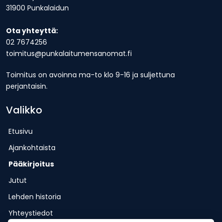
31900 Punkalaidun
Ota yhteyttä:
02 7674256
toimitus@punkalaitumensanomat.fi
Toimitus on avoinna ma-to klo 9-16 ja suljettuna
perjantaisin.
Valikko
Etusivu
Ajankohtaista
Pääkirjoitus
Jutut
Lehden historia
Yhteystiedot