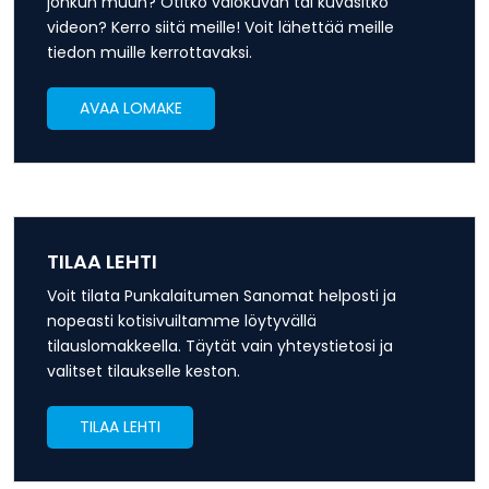
jonkun muun? Otitko valokuvan tai kuvasitko
videon? Kerro siitä meille! Voit lähettää meille
tiedon muille kerrottavaksi.
AVAA LOMAKE
TILAA LEHTI
Voit tilata Punkalaitumen Sanomat helposti ja
nopeasti kotisivuiltamme löytyvällä
tilauslomakkeella. Täytät vain yhteystietosi ja
valitset tilaukselle keston.
TILAA LEHTI