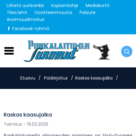
Lähetä uutisvinkki
Kopiointiohje
Mediakortti
Tilaa lehti
Osoitteenmuutos
Palaute
Avoimuusilmoitus
Facebook-ryhmä
Lauantai 8.8.2026
Etusivu
/
Pääkirjoitus
/
Raskas kaasujalka
/
Raskas kaasujalka
Toimitus
- 19.03.2026
Punkalaitumella ylinopeuden ajaminen on Sisä-Suomen