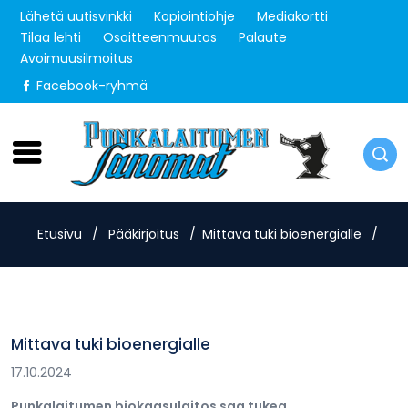
Lähetä uutisvinkki
Kopiointiohje
Mediakortti
Tilaa lehti
Osoitteenmuutos
Palaute
Avoimuusilmoitus
Facebook-ryhmä
Sunnuntai 9.8.2026
Etusivu
/
Pääkirjoitus
/
Mittava tuki bioenergialle
/
Mittava tuki bioenergialle
17.10.2024
Punkalaitumen biokaasulaitos saa tukea.