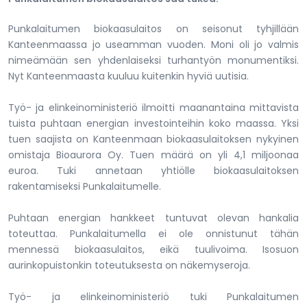
Punkalaitumen biokaasulaitos on seisonut tyhjillään
Kanteenmaassa jo useamman vuoden. Moni oli jo valmis
nimeämään sen yhdenlaiseksi turhantyön monumentiksi.
Nyt Kanteenmaasta kuuluu kuitenkin hyviä uutisia.
Työ- ja elinkeinoministeriö ilmoitti maanantaina mittavista
tuista puhtaan energian investointeihin koko maassa. Yksi
tuen saajista on Kanteenmaan biokaasulaitoksen nykyinen
omistaja Bioaurora Oy. Tuen määrä on yli 4,1 miljoonaa
euroa. Tuki annetaan yhtiölle biokaasulaitoksen
rakentamiseksi Punkalaitumelle.
Puhtaan energian hankkeet tuntuvat olevan hankalia
toteuttaa. Punkalaitumella ei ole onnistunut tähän
mennessä biokaasulaitos, eikä tuulivoima. Isosuon
aurinkopuistonkin toteutuksesta on näkemyseroja.
Työ- ja elinkeinoministeriö tuki Punkalaitumen