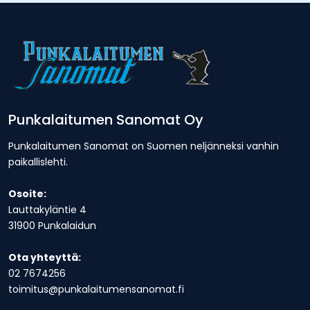
Punkalaitumen Sanomat Oy
Punkalaitumen Sanomat on Suomen neljänneksi vanhin
paikallislehti.
Osoite:
Lauttakyläntie 4
31900 Punkalaidun
Ota yhteyttä:
02 7674256
toimitus@punkalaitumensanomat.fi