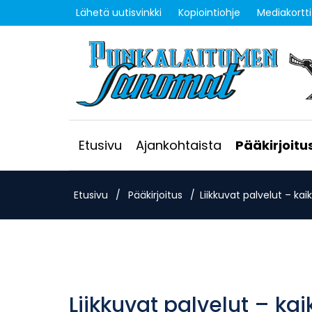
Lähetä uutisvinkki
Kopiointiohje
Mediakortti
Etusivu
Ajankohtaista
Pääkirjoitu
Etusivu
/
Pääkirjoitus
/
Liikkuvat palvelut – kai
Liikkuvat palvelut – kai