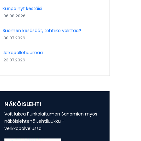
Kunpa nyt kestäisi
06.08.2026
Suomen kesäsäät, tohtiiko valittaa?
30.07.2026
Jalkapallohuumaa
23.07.2026
NÄKÖISLEHTI
Voit lukea Punkalaitumen Sanomien myös
näköislehtenä Lehtiluukku -
verkkopalvelussa.