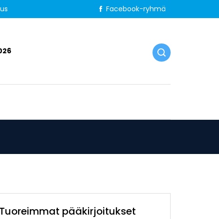
tus
Facebook-ryhmä
026
Tuoreimmat pääkirjoitukset