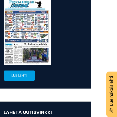
LUE LEHTI
Lue näköislehti
LÄHETÄ UUTISVINKKI