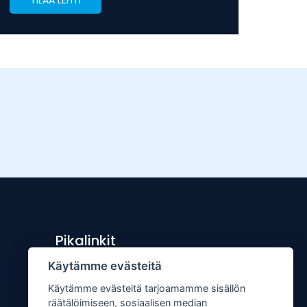
TILAA LEHTI
Pikalinkit
Käytämme evästeitä
Lähetä uutisvinkki
Käytämme evästeitä tarjoamamme sisällön
Kopiointiohje
räätälöimiseen, sosiaalisen median