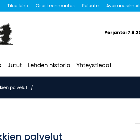
Tilaa lehti
Osoitteenmuutos
Palaute
Avoimuusilmoi
Perjantai 7.8.2
s
Jutut
Lehden historia
Yhteystiedot
kkien palvelut
/
kkien palvelut