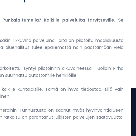
Punkalaitumella? Kaikille palveluita tarvitseville. Se
akin liikkuvina palveluina, joita on pilotoitu maaliskuusta
ta aluehallitus tulee epäilemättä näin päättämään vielä
tarkoitettu, syntyi pilotoinnin alkuvaiheessa. Tuolloin Pirha
an suunnattu autottomille henkilöille.
 kaikille kuntalaisille. Tämä on hyvä tiedostaa, sillä vain
inen.
umeroihin. Tunnustusta on saanut myös hyvinvointialueen
aan ratkaisu on parantanut julkisten palvelujen saatavuutta,