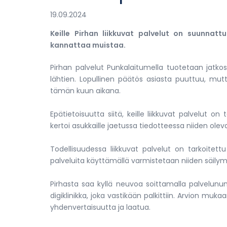
19.09.2024
Keille Pirhan liikkuvat palvelut on suunnattu 
kannattaa muistaa.
Pirhan palvelut Punkalaitumella tuotetaan jatkoss
lähtien. Lopullinen päätös asiasta puuttuu, mut
tämän kuun aikana.
Epätietoisuutta siitä, keille liikkuvat palvelut on 
kertoi asukkaille jaetussa tiedotteessa niiden olev
Todellisuudessa liikkuvat palvelut on tarkoitettu
palveluita käyttämällä varmistetaan niiden säilym
Pirhasta saa kyllä neuvoa soittamalla palvelun
digiklinikka, joka vastikään palkittiin. Arvion muk
yhdenvertaisuutta ja laatua.