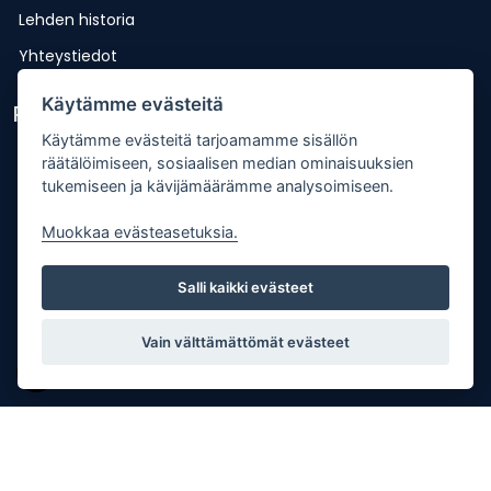
Lehden historia
Yhteystiedot
Käytämme evästeitä
Pikalinkit
Käytämme evästeitä tarjoamamme sisällön
Lähetä uutisvinkki
räätälöimiseen, sosiaalisen median ominaisuuksien
tukemiseen ja kävijämäärämme analysoimiseen.
Kopiointiohje
Mediakortti
Muokkaa evästeasetuksia.
Tilaa lehti
Salli kaikki evästeet
Osoitteenmuutos
Palaute
Vain välttämättömät evästeet
Copyright © Punkalaitumen Sanomat Oy |
Tietosuojaseloste
| Palvelun toteutus:
JPmedia