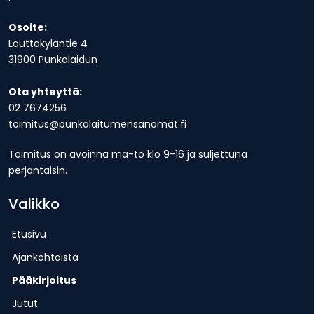
Osoite:
Lauttakyläntie 4
31900 Punkalaidun
Ota yhteyttä:
02 7674256
toimitus@punkalaitumensanomat.fi
Toimitus on avoinna ma-to klo 9-16 ja suljettuna
perjantaisin.
Valikko
Etusivu
Ajankohtaista
Pääkirjoitus
Jutut