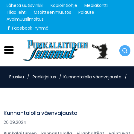
Lähetä uutisvinkki
Kopiointiohje
Mediakortti
Tilaa lehti
Osoitteenmuutos
Palaute
Avoimuusilmoitus
Facebook-ryhmä
Sunnuntai 9.8.2026
Etusivu
/
Pääkirjoitus
/
Kunnantalolla väenvajausta
/
Kunnantalolla väenvajausta
26.09.2024
Punkalaitumen kunnantalolla viranhaltijat vaihtuvat