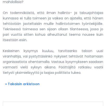
mahdollisia?
On todennäköistä, että ilman hallinto- ja talousjohtajaa
kunnassa ei tulla toimeen ja vaikea on ajatella, että hänen
tehtäviään jaoteltaisiin muille hallintotoimen työntekijöille.
Teknisessä toimessa sen sijaan ollaan tilanteessa, jossa jo
pari vuotta sitten kohua aiheuttanut teema nousee kuin
itsestään esiin.
Keskeinen kysymys kuuluu, tarvitaanko taloon uusi
viranhaltija, vai pystyttäisiinkö nykyiset tehtävät hoitamaan
organisaatiota ohentamalla. Vastaus kysymykseen saadaan
varmasti vielä syksyn aikana. Päättäjiltä ratkaisu vaatii
tietysti yksimielisyyttä ja laajaa poliittista tukea.
» Takaisin arkistoon