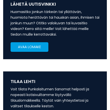
LÄHETÄ UUTISVINKKI
Huomasitko jonkun tärkeän tai yllättävän,
huomiota herättävän tai hauskan asian, ihmisen tai
jonkun muun? Otitko valokuvan tai kuvasitko
videon? Kerro siitä meille! Voit lähettää meille
tiedon muille kerrottavaksi.
AVAA LOMAKE
TILAA LEHTI
Voit tilata Punkalaitumen Sanomat helposti ja
nopeasti kotisivuiltamme löytyvällä
tilauslomakkeella. Täytät vain yhteystietosi ja
valitset tilaukselle keston.