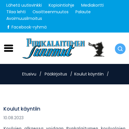
Lähetä uutisvinkki
Kopiointiohje
Mediakortti
Tilaa lehti
Osoitteenmuutos
Palaute
Avoimuusilmoitus
Facebook-ryhmä
Lauantai 8.8.2026
Etusivu
/
Pääkirjoitus
/
Koulut käyntiin
/
Koulut käyntiin
10.08.2023
Koulujen alkaessa voidaan Punkalaitumen kouluolojen