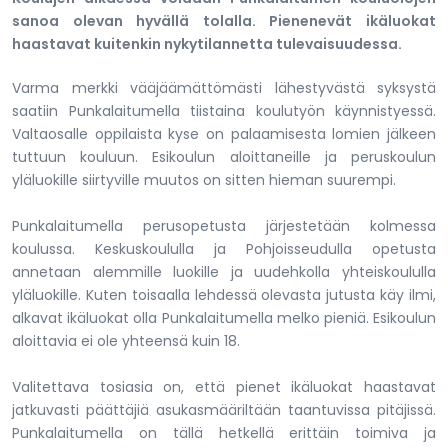
sanoa olevan hyvällä tolalla. Pienenevät ikäluokat
haastavat kuitenkin nykytilannetta tulevaisuudessa.
Varma merkki vääjäämättömästi lähestyvästä syksystä
saatiin Punkalaitumella tiistaina koulutyön käynnistyessä.
Valtaosalle oppilaista kyse on palaamisesta lomien jälkeen
tuttuun kouluun. Esikoulun aloittaneille ja peruskoulun
yläluokille siirtyville muutos on sitten hieman suurempi.
Punkalaitumella perusopetusta järjestetään kolmessa
koulussa. Keskuskoululla ja Pohjoisseudulla opetusta
annetaan alemmille luokille ja uudehkolla yhteiskoululla
yläluokille. Kuten toisaalla lehdessä olevasta jutusta käy ilmi,
alkavat ikäluokat olla Punkalaitumella melko pieniä. Esikoulun
aloittavia ei ole yhteensä kuin 18.
Valitettava tosiasia on, että pienet ikäluokat haastavat
jatkuvasti päättäjiä asukasmääriltään taantuvissa pitäjissä.
Punkalaitumella on tällä hetkellä erittäin toimiva ja