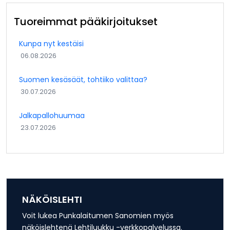
Tuoreimmat pääkirjoitukset
Kunpa nyt kestäisi
06.08.2026
Suomen kesäsäät, tohtiiko valittaa?
30.07.2026
Jalkapallohuumaa
23.07.2026
NÄKÖISLEHTI
Voit lukea Punkalaitumen Sanomien myös
näköislehtenä Lehtiluukku -verkkopalvelussa.