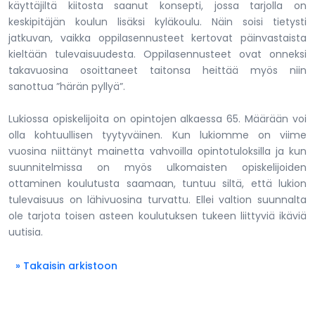
käyttäjiltä kiitosta saanut konsepti, jossa tarjolla on
keskipitäjän koulun lisäksi kyläkoulu. Näin soisi tietysti
jatkuvan, vaikka oppilasennusteet kertovat päinvastaista
kieltään tulevaisuudesta. Oppilasennusteet ovat onneksi
takavuosina osoittaneet taitonsa heittää myös niin
sanottua ”härän pyllyä”.
Lukiossa opiskelijoita on opintojen alkaessa 65. Määrään voi
olla kohtuullisen tyytyväinen. Kun lukiomme on viime
vuosina niittänyt mainetta vahvoilla opintotuloksilla ja kun
suunnitelmissa on myös ulkomaisten opiskelijoiden
ottaminen koulutusta saamaan, tuntuu siltä, että lukion
tulevaisuus on lähivuosina turvattu. Ellei valtion suunnalta
ole tarjota toisen asteen koulutuksen tukeen liittyviä ikäviä
uutisia.
» Takaisin arkistoon