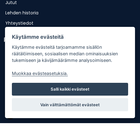
Jutut
Lehden historia
Yhteystiedot
Käytämme evästeitä
Pikalinkit
Käytämme evästeitä tarjoamamme sisällön
Lähetä uutisvinkki
räätälöimiseen, sosiaalisen median ominaisuuksien
tukemiseen ja kävijämäärämme analysoimiseen.
Kopiointiohje
Mediakortti
Muokkaa evästeasetuksia.
Tilaa lehti
Salli kaikki evästeet
Osoitteenmuutos
Palaute
Vain välttämättömät evästeet
Copyright © Punkalaitumen Sanomat Oy |