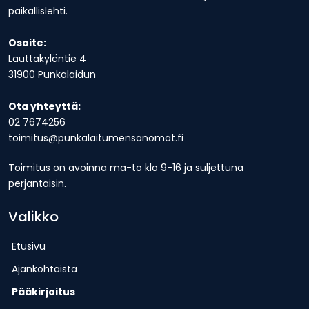
paikallislehti.
Osoite:
Lauttakyläntie 4
31900 Punkalaidun
Ota yhteyttä:
02 7674256
toimitus@punkalaitumensanomat.fi
Toimitus on avoinna ma-to klo 9-16 ja suljettuna
perjantaisin.
Valikko
Etusivu
Ajankohtaista
Pääkirjoitus