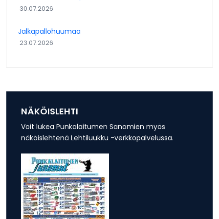
30.07.2026
Jalkapallohuumaa
23.07.2026
NÄKÖISLEHTI
Voit lukea Punkalaitumen Sanomien myös
näköislehtenä Lehtiluukku -verkkopalvelussa.