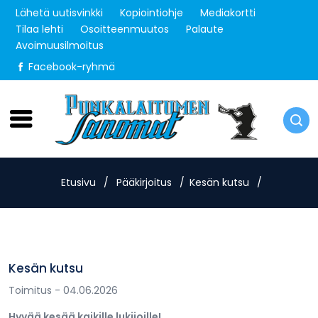
Lähetä uutisvinkki
Kopiointiohje
Mediakortti
Tilaa lehti
Osoitteenmuutos
Palaute
Avoimuusilmoitus
Facebook-ryhmä
Lauantai 8.8.2026
Etusivu
/
Pääkirjoitus
/
Kesän kutsu
/
Kesän kutsu
Toimitus
- 04.06.2026
Hyvää kesää kaikille lukijoille!