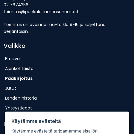
02 7674256
toimitus@punkalaitumensanomat.fi
Toimitus on avoinna ma-to klo 9-16 ja suljettuna
perjantaisin.
Valikko
Etusivu
Ajankohtaista
Pääkirjoitus
Jutut
Lehden historia
Yhteystiedot
Käytämme evästeitä
Pikalinkit
Käytämme evästeitä tarjoamamme sisällön