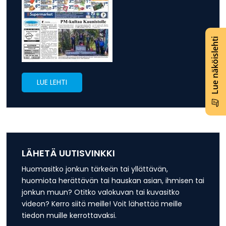
Lue näköislehti
LUE LEHTI
LÄHETÄ UUTISVINKKI
Huomasitko jonkun tärkeän tai yllättävän,
huomiota herättävän tai hauskan asian, ihmisen tai
jonkun muun? Otitko valokuvan tai kuvasitko
videon? Kerro siitä meille! Voit lähettää meille
tiedon muille kerrottavaksi.