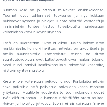
Suomen kesä on jo ottanut mukavasti ensiaskeleensa.
Tuomet ovat tuhlanneet tuoksunsa ja nyt kukkaan
puhkeavat syreenit ja pihlajat. Luonto näyttää vehreältä ja
ihmismielikin tuntee tiettyä toiveikkuutta nähdessään
kaikenlaisen kasvun käynnistyneen.
Kesä on suorastaan luvattua aikaa uusien kokemusten
hankkimiselle. Kun arki hellittää hetkeksi, on aikaa itselle ja
omille suunnitelmille. Lomareissut, minne ne sitten
suuntautuvatkaan, ovat kutkuttavasti aivan nurkan takana.
Moni nuori hankkii kesäkokemuksia tekemällä kesätöitä,
niistäkin syntyy muistoja.
Kesä ei ole kuitenkaan pelkkää lomaa. Punkalaitumellakin
sekä paikallisia että poikkeajia palvellaan kesän monissa
yrityksissä. Maatiloille vuodenkierto tuo mukanaan uudet
työt, eikä rakennus- ja kunnostustöistäkään oteta taukoa.
Hoiva- ja hoitotyö jatkuvat. Suomi ei siis suinkaan ”mene