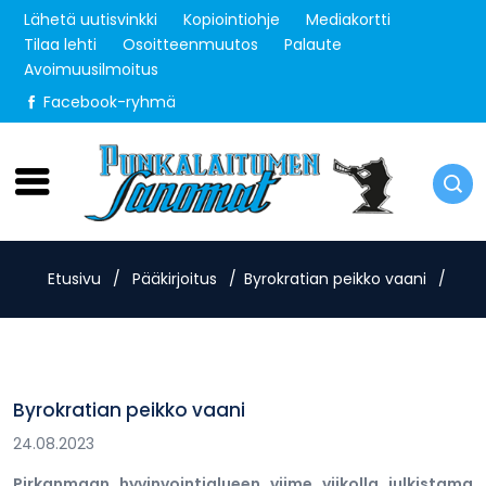
Lähetä uutisvinkki
Kopiointiohje
Mediakortti
Tilaa lehti
Osoitteenmuutos
Palaute
Avoimuusilmoitus
Facebook-ryhmä
Lauantai 8.8.2026
Etusivu
/
Pääkirjoitus
/
Byrokratian peikko vaani
/
Byrokratian peikko vaani
24.08.2023
Pirkanmaan hyvinvointialueen viime viikolla julkistama