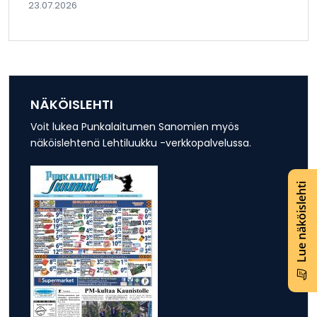
23.07.2026
NÄKÖISLEHTI
Voit lukea Punkalaitumen Sanomien myös
näköislehtenä Lehtiluukku -verkkopalvelussa.
Lue näköislehti