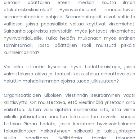
ajetaan päättäjien eteen median kautta ilman
etukäteiskeskustelua? Hyvinvointialueet muodostuivat
sairaanhoitopiirien pohjalle. Sairaanhoitopiirit olivat valtioita
valtiossa, joissa pääasiallista valtaa käyttivät virkamiehet.
Sairaanhoitopiireistä rekrytoitiin myös johtavat virkamiehet
hyvinvointialueille. Tuliko heidän mukanaan myös entinen
toimintamalli, jossa päättäjien rooli muistutti pitkälti
kumileimasinta?
Vai oliko sittenkin kyseessä hyvä tiedottamistapa, jossa
valmistelussa oleva ja taatusti keskustelua aiheuttava asia
haluttiin mahdollisimman ajoissa tuoda julkisuuteen?
Organisaatioiden ulkoisen viestinnän seuraaminen vaatii
kriittisyyttä. On muistettava, että viestinnällä yritetään aina
vaikuttaa. Jotain voisi ajatella esimerkiksi siitä, että viime
viikolla julkisuuteen annetun leikkauslistan kaveriksi saapui
tiistaina Pirhan tiedote, jossa kerrotaan hyvinvointialueen
taloustilanteen heikentyneen selkeästi ja talousjohtajan
suulla vaaditaan ”välittömiä toimia talouden