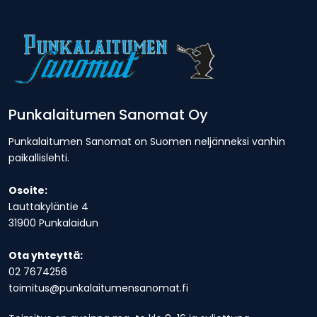
Punkalaitumen Sanomat Oy
Punkalaitumen Sanomat on Suomen neljänneksi vanhin
paikallislehti.
Osoite:
Lauttakyläntie 4
31900 Punkalaidun
Ota yhteyttä:
02 7674256
toimitus@punkalaitumensanomat.fi