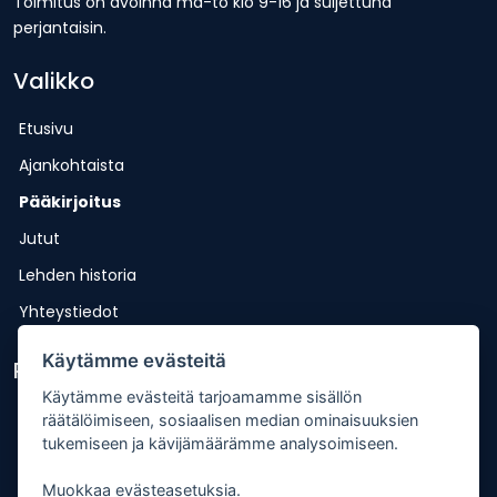
Toimitus on avoinna ma-to klo 9-16 ja suljettuna
perjantaisin.
Valikko
Etusivu
Ajankohtaista
Pääkirjoitus
Jutut
Lehden historia
Yhteystiedot
Käytämme evästeitä
Pikalinkit
Käytämme evästeitä tarjoamamme sisällön
Lähetä uutisvinkki
räätälöimiseen, sosiaalisen median ominaisuuksien
tukemiseen ja kävijämäärämme analysoimiseen.
Kopiointiohje
Mediakortti
Muokkaa evästeasetuksia.