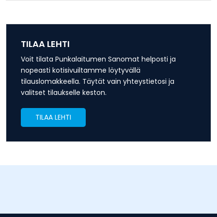
TILAA LEHTI
Voit tilata Punkalaitumen Sanomat helposti ja
nopeasti kotisivuiltamme löytyvällä
tilauslomakkeella. Täytät vain yhteystietosi ja
valitset tilaukselle keston.
TILAA LEHTI