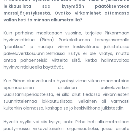
leikkauslista saa kysymään päätöksenteon
marssijärjestyksestä. Ovatko virkamiehet ottamassa
vallan heti toiminnan alkumetreillä?
Kuin parhaina maaltapaon vuosina, tarjoilee Pirkanmaan
hyvinvointialue (Pirha) Punkalaitumen terveysasemalle
”plankkua” ja nauloja viime keskiviikkona julkistetussa
palveluverkkosuunnitelmassa. Esitys ei ole yllätys, mutta
antaa pahaenteisiä viitteitä siitä, ketkä hallintovaltaa
hyvinvointialueella käyttävät.
Kun Pirhan aluevaltuusto hyväksyi viime viikon maanantaina
epämääräisen asiakirjan palveluverkon
uudistamisperiaatteista, ei sillä ollut tiedossa virkamiesten
suunnittelemaa lakkautuslistaa. Sellainen oli varmasti
kuitenkin olemassa, koskapa se jo keskiviikkona julkistettiin.
Hyvällä syyllä voi siis kysyä, onko Pirha heti alkumetreillään
päätymässä virkavaltaiseksi organisaatioksi, jossa asioita