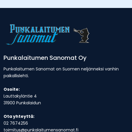
Punkalaitumen Sanomat Oy
Punkalaitumen Sanomat on Suomen neljänneksi vanhin
paikallislehti.
Osoite:
Lauttakyläntie 4
31900 Punkalaidun
Ota yhteyttä:
02 7674256
toimitus@punkalaitumensanomat.fi