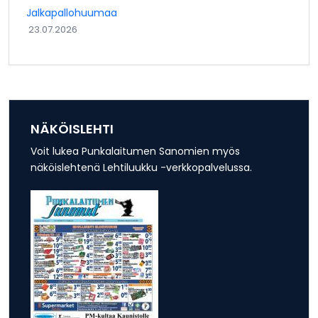
Jalkapallohuumaa
23.07.2026
NÄKÖISLEHTI
Voit lukea Punkalaitumen Sanomien myös
näköislehtenä Lehtiluukku -verkkopalvelussa.