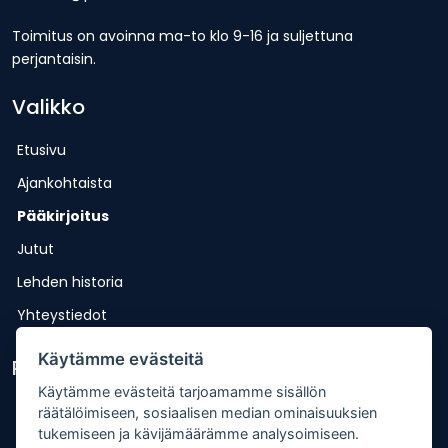
Toimitus on avoinna ma-to klo 9-16 ja suljettuna
perjantaisin.
Valikko
Etusivu
Ajankohtaista
Pääkirjoitus
Jutut
Lehden historia
Yhteystiedot
Käytämme evästeitä
Pikalinkit
Käytämme evästeitä tarjoamamme sisällön
Lähetä uutisvinkki
räätälöimiseen, sosiaalisen median ominaisuuksien
tukemiseen ja kävijämäärämme analysoimiseen.
Kopiointiohje