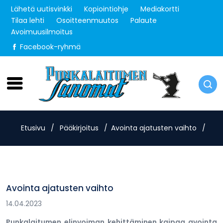
Lähetä uutisvinkki
Kopiointiohje
Mediakortti
Tilaa lehti
Osoitteenmuutos
Palaute
Avoimuusilmoitus
Facebook-ryhmä
Sunnuntai 9.8.2026
Etusivu
/
Pääkirjoitus
/
Avointa ajatusten vaihto
/
Avointa ajatusten vaihto
14.04.2023
Punkalaitumen elinvoiman kehittäminen kaipaa avointa