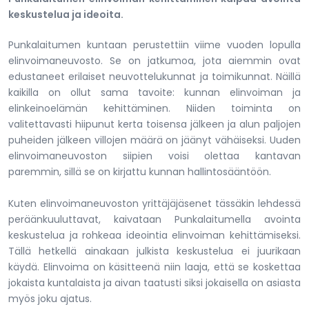
keskustelua ja ideoita.
Punkalaitumen kuntaan perustettiin viime vuoden lopulla
elinvoimaneuvosto. Se on jatkumoa, jota aiemmin ovat
edustaneet erilaiset neuvottelukunnat ja toimikunnat. Näillä
kaikilla on ollut sama tavoite: kunnan elinvoiman ja
elinkeinoelämän kehittäminen. Niiden toiminta on
valitettavasti hiipunut kerta toisensa jälkeen ja alun paljojen
puheiden jälkeen villojen määrä on jäänyt vähäiseksi. Uuden
elinvoimaneuvoston siipien voisi olettaa kantavan
paremmin, sillä se on kirjattu kunnan hallintosääntöön.
Kuten elinvoimaneuvoston yrittäjäjäsenet tässäkin lehdessä
peräänkuuluttavat, kaivataan Punkalaitumella avointa
keskustelua ja rohkeaa ideointia elinvoiman kehittämiseksi.
Tällä hetkellä ainakaan julkista keskustelua ei juurikaan
käydä. Elinvoima on käsitteenä niin laaja, että se koskettaa
jokaista kuntalaista ja aivan taatusti siksi jokaisella on asiasta
myös joku ajatus.