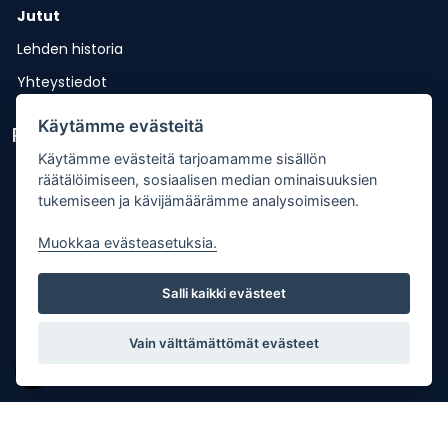
Jutut
Lehden historia
Yhteystiedot
Käytämme evästeitä
Pikalinkit
Käytämme evästeitä tarjoamamme sisällön
Lähetä uutisvinkki
räätälöimiseen, sosiaalisen median ominaisuuksien
tukemiseen ja kävijämäärämme analysoimiseen.
Kopiointiohje
Mediakortti
Muokkaa evästeasetuksia.
Tilaa lehti
Salli kaikki evästeet
Osoitteenmuutos
Palaute
Vain välttämättömät evästeet