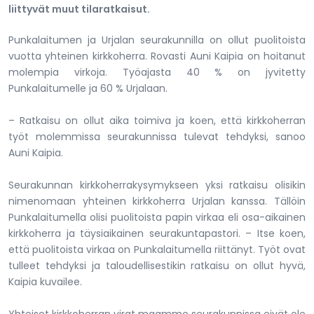
liittyvät muut tilaratkaisut.
Punkalaitumen ja Urjalan seurakunnilla on ollut puolitoista
vuotta yhteinen kirkkoherra. Rovasti Auni Kaipia on hoitanut
molempia virkoja. Työajasta 40 % on jyvitetty
Punkalaitumelle ja 60 % Urjalaan.
– Ratkaisu on ollut aika toimiva ja koen, että kirkkoherran
työt molemmissa seurakunnissa tulevat tehdyksi, sanoo
Auni Kaipia.
Seurakunnan kirkkoherrakysymykseen yksi ratkaisu olisikin
nimenomaan yhteinen kirkkoherra Urjalan kanssa. Tällöin
Punkalaitumella olisi puolitoista papin virkaa eli osa-aikainen
kirkkoherra ja täysiaikainen seurakuntapastori. – Itse koen,
että puolitoista virkaa on Punkalaitumella riittänyt. Työt ovat
tulleet tehdyksi ja taloudellisestikin ratkaisu on ollut hyvä,
Kaipia kuvailee.