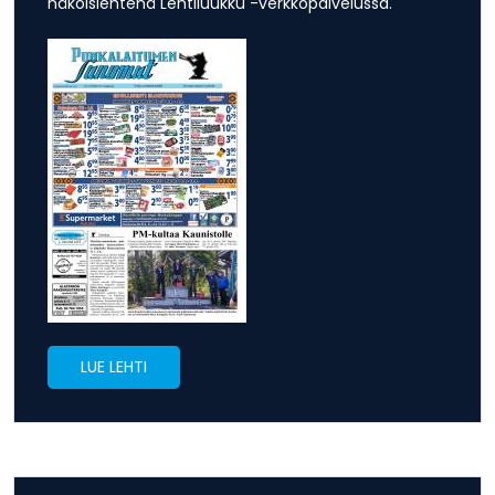
näköislehtenä Lehtiluukku -verkkopalvelussa.
LUE LEHTI