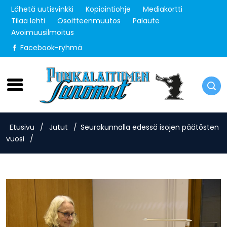
Lähetä uutisvinkki
Kopiointiohje
Mediakortti
Tilaa lehti
Osoitteenmuutos
Palaute
Avoimuusilmoitus
Facebook-ryhmä
Torstai 6.8.2026
Etusivu
/
Jutut
/
Seurakunnalla edessä isojen päätösten
vuosi
/