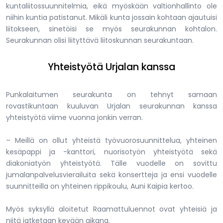
kuntaliitossuunnitelmia, eikä myöskään valtionhallinto ole
niihin kuntia patistanut. Mikäli kunta jossain kohtaan ajautuisi
liitokseen, sinetöisi se myös seurakunnan kohtalon.
Seurakunnan olisi liityttävä liitoskunnan seurakuntaan.
Yhteistyötä Urjalan kanssa
Punkalaitumen seurakunta on tehnyt samaan
rovastikuntaan kuuluvan Urjalan seurakunnan kanssa
yhteistyötä viime vuonna jonkin verran.
– Meillä on ollut yhteistä työvuorosuunnittelua, yhteinen
kesäpappi ja -kanttori, nuorisotyön yhteistyötä sekä
diakoniatyön yhteistyötä. Tälle vuodelle on sovittu
jumalanpalvelusvierailuita sekä konsertteja ja ensi vuodelle
suunnitteilla on yhteinen rippikoulu, Auni Kaipia kertoo.
Myös syksyllä aloitetut Raamattuluennot ovat yhteisiä ja
niitä jatketaan kevään aikana.