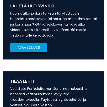
LÄHETÄ UUTISVINKKI
Huomasitko jonkun tärkeän tai yllättävän,
huomiota herättävän tai hauskan asian, ihmisen tai
jonkun muun? Otitko valokuvan tai kuvasitko
videon? Kerro siitä meille! Voit lähettää meille
tiedon muille kerrottavaksi.
AVAA LOMAKE
TILAA LEHTI
Voit tilata Punkalaitumen Sanomat helposti ja
nopeasti kotisivuiltamme löytyvällä
tilauslomakkeella. Täytät vain yhteystietosi ja
valitset tilaukselle keston.