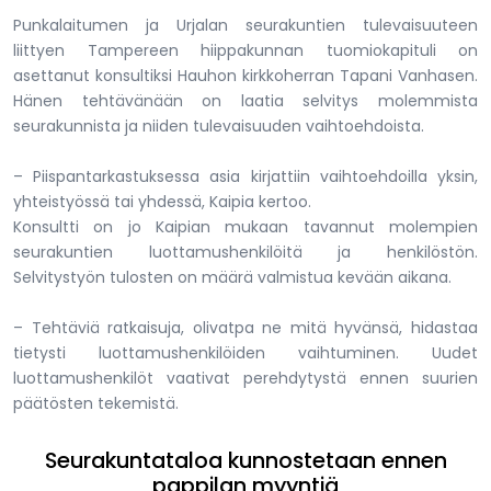
Punkalaitumen ja Urjalan seurakuntien tulevaisuuteen
liittyen Tampereen hiippakunnan tuomiokapituli on
asettanut konsultiksi Hauhon kirkkoherran Tapani Vanhasen.
Hänen tehtävänään on laatia selvitys molemmista
seurakunnista ja niiden tulevaisuuden vaihtoehdoista.
– Piispantarkastuksessa asia kirjattiin vaihtoehdoilla yksin,
yhteistyössä tai yhdessä, Kaipia kertoo.
Konsultti on jo Kaipian mukaan tavannut molempien
seurakuntien luottamushenkilöitä ja henkilöstön.
Selvitystyön tulosten on määrä valmistua kevään aikana.
– Tehtäviä ratkaisuja, olivatpa ne mitä hyvänsä, hidastaa
tietysti luottamushenkilöiden vaihtuminen. Uudet
luottamushenkilöt vaativat perehdytystä ennen suurien
päätösten tekemistä.
Seurakuntataloa kunnostetaan ennen
pappilan myyntiä