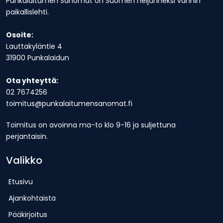
Punkalaitumen Sanomat on Suomen neljänneksi vanhin
paikallislehti.
Osoite:
Lauttakyläntie 4
31900 Punkalaidun
Ota yhteyttä:
02 7674256
toimitus@punkalaitumensanomat.fi
Toimitus on avoinna ma-to klo 9-16 ja suljettuna
perjantaisin.
Valikko
Etusivu
Ajankohtaista
Pääkirjoitus