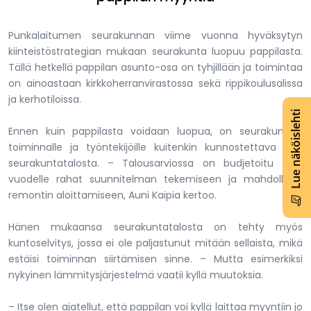
Punkalaitumen seurakunnan viime vuonna hyväksytyn
kiinteistöstrategian mukaan seurakunta luopuu pappilasta.
Tällä hetkellä pappilan asunto-osa on tyhjillään ja toimintaa
on ainoastaan kirkkoherranvirastossa sekä rippikoulusalissa
ja kerhotiloissa.
Lue näköislehti
Ennen kuin pappilasta voidaan luopua, on seurakunnan
toiminnalle ja työntekijöille kuitenkin kunnostettava tilat
seurakuntatalosta. – Talousarviossa on budjetoitu tälle
vuodelle rahat suunnitelman tekemiseen ja mahdollisen
remontin aloittamiseen, Auni Kaipia kertoo.
Hänen mukaansa seurakuntatalosta on tehty myös
kuntoselvitys, jossa ei ole paljastunut mitään sellaista, mikä
estäisi toiminnan siirtämisen sinne. – Mutta esimerkiksi
nykyinen lämmitysjärjestelmä vaatii kyllä muutoksia.
– Itse olen ajatellut, että pappilan voi kyllä laittaa myyntiin jo