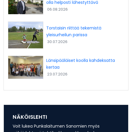
olla helposti lähestyttävä
06.08.2026
Torstaisin riittää tekemistä
yleisurheilun parissa
30.07.2026
Länsipääläiset koolla kahdeksatta
kertaa
23.07.2026
NÄKÖISLEHTI
Voit lukea Punkalaitumen Sanomien myös