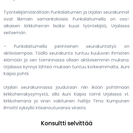
Työntekijämäärältään Punkalaitumen ja Urjalan seurakunnat
ovat likimain samankokoisia. Punkalaitumella on osa-
aikaisen kirkkoherran lisäksi kuusi työntekijää, Urjalassa
seitsemän.
– Punkalaitumella perinteinen seurakuntatyö on
aktiivisempaa. Täällä seurakunta tuntuu kuuluvan ihmisten
elämään ja sen toiminnassa ollaan aktiivisemmin mukana.
Urjalassa kynnys lähteä mukaan tuntuu korkeammalta, Auni
Kaipia pohtii.
Urjalan seurakunnassa joudutaan niin ikään pohtimaan
kirkkoherrakysymystä, sillä Auni Kaipia toimii Urjalassa vt.
kirkkoherrana ja viran vakituinen haltija Timo Kumpunen
ilmoitti syksyllä irtisanoutuvansa virasta.
Konsultti selvittää