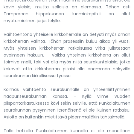
Yhteiset kirkkoherran virat maamme seurakunnissa eivät ole
kovin yleisiä, mutta sellaisia on olemassa. Tähän asti
Tampereen hiippakunnan tuomiokapituli on ollut
myötämielinen järjestelylle.
Vaihtoehtona yhteiselle kirkkoherralle on tietysti myös oman
kirkkoherran valinta. Tähän prosessiin kuluu aikaa yli vuosi.
Myös yhteisen kirkkoherran ratkaisussa virka julistetaan
avoimeen hakuun. – Vaikka yhteinen kirkkoherra on ollut
toimiva malli, toki voi olla myös niitä seurakuntalaisia, jotka
kokevat että kirkkoherran pitäisi olla enemmän näkyvillä
seurakunnan kirkollisessa työssä.
Kolmas vaihtoehto seurakunnalle on yhteenliittyminen
naapuriseurakunnan kanssa. – Kyllä viime vuoden
piispantarkastuksessa kävi sekin selville, että Punkalaitumen
seurakunnan pysyminen itsenäisenä ei ole ikuinen ratkaisu.
Asioita on kuitenkin mietittävä pidemmälläkin tähtäimellä.
Tällä hetkellä Punkalaitumen kunnalla ei ole meneillään