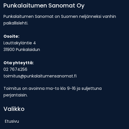
Punkalaitumen Sanomat Oy
Punkalaitumen Sanomat on Suomen neljänneksi vanhin
paikallislehti.
Osoite:
Lauttakyläntie 4
31900 Punkalaidun
Ota yhteyttä:
02 7674256
toimitus@punkalaitumensanomat.fi
Toimitus on avoinna ma-to klo 9-16 ja suljettuna
perjantaisin.
Valikko
Etusivu