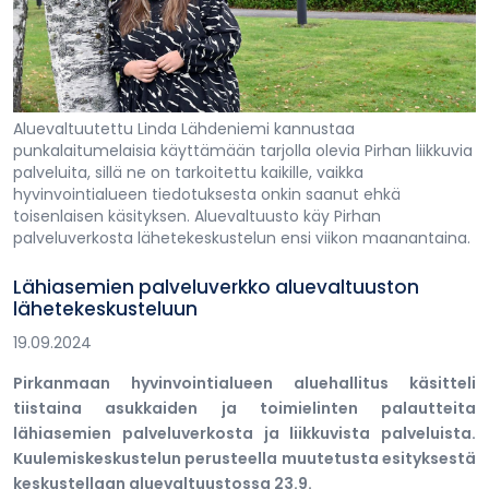
Aluevaltuutettu Linda Lähdeniemi kannustaa
punkalaitumelaisia käyttämään tarjolla olevia Pirhan liikkuvia
palveluita, sillä ne on tarkoitettu kaikille, vaikka
hyvinvointialueen tiedotuksesta onkin saanut ehkä
toisenlaisen käsityksen. Aluevaltuusto käy Pirhan
palveluverkosta lähetekeskustelun ensi viikon maanantaina.
Lähiasemien palveluverkko aluevaltuuston
lähetekeskusteluun
19.09.2024
Pirkanmaan hyvinvointialueen aluehallitus käsitteli
tiistaina asukkaiden ja toimielinten palautteita
lähiasemien palveluverkosta ja liikkuvista palveluista.
Kuulemiskeskustelun perusteella muutetusta esityksestä
keskustellaan aluevaltuustossa 23.9.