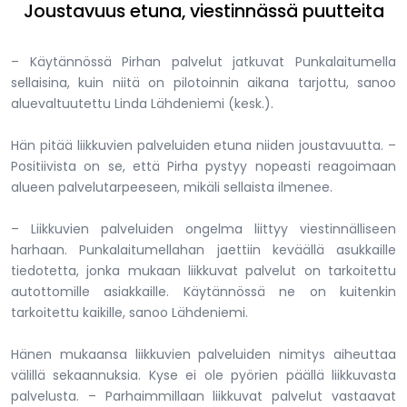
Joustavuus etuna, viestinnässä puutteita
– Käytännössä Pirhan palvelut jatkuvat Punkalaitumella
sellaisina, kuin niitä on pilotoinnin aikana tarjottu, sanoo
aluevaltuutettu Linda Lähdeniemi (kesk.).
Hän pitää liikkuvien palveluiden etuna niiden joustavuutta. –
Positiivista on se, että Pirha pystyy nopeasti reagoimaan
alueen palvelutarpeeseen, mikäli sellaista ilmenee.
– Liikkuvien palveluiden ongelma liittyy viestinnälliseen
harhaan. Punkalaitumellahan jaettiin keväällä asukkaille
tiedotetta, jonka mukaan liikkuvat palvelut on tarkoitettu
autottomille asiakkaille. Käytännössä ne on kuitenkin
tarkoitettu kaikille, sanoo Lähdeniemi.
Hänen mukaansa liikkuvien palveluiden nimitys aiheuttaa
välillä sekaannuksia. Kyse ei ole pyörien päällä liikkuvasta
palvelusta. – Parhaimmillaan liikkuvat palvelut vastaavat