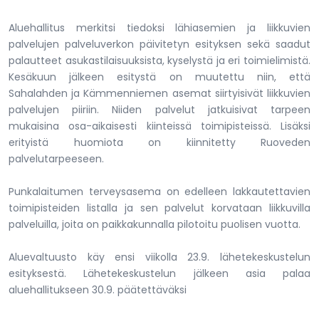
Aluehallitus merkitsi tiedoksi lähiasemien ja liikkuvien
palvelujen palveluverkon päivitetyn esityksen sekä saadut
palautteet asukastilaisuuksista, kyselystä ja eri toimielimistä.
Kesäkuun jälkeen esitystä on muutettu niin, että
Sahalahden ja Kämmenniemen asemat siirtyisivät liikkuvien
palvelujen piiriin. Niiden palvelut jatkuisivat tarpeen
mukaisina osa-aikaisesti kiinteissä toimipisteissä. Lisäksi
erityistä huomiota on kiinnitetty Ruoveden
palvelutarpeeseen.
Punkalaitumen terveysasema on edelleen lakkautettavien
toimipisteiden listalla ja sen palvelut korvataan liikkuvilla
palveluilla, joita on paikkakunnalla pilotoitu puolisen vuotta.
Aluevaltuusto käy ensi viikolla 23.9. lähetekeskustelun
esityksestä. Lähetekeskustelun jälkeen asia palaa
aluehallitukseen 30.9. päätettäväksi