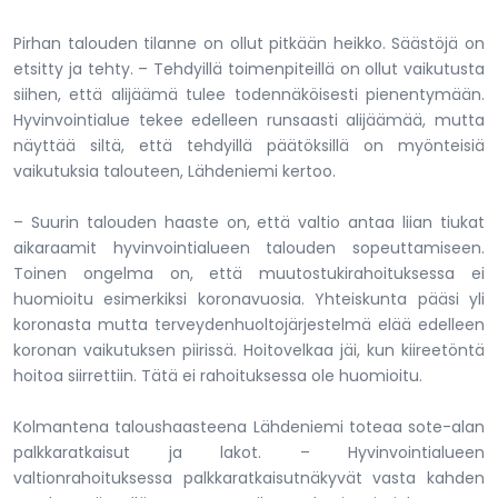
Pirhan talouden tilanne on ollut pitkään heikko. Säästöjä on
etsitty ja tehty. – Tehdyillä toimenpiteillä on ollut vaikutusta
siihen, että alijäämä tulee todennäköisesti pienentymään.
Hyvinvointialue tekee edelleen runsaasti alijäämää, mutta
näyttää siltä, että tehdyillä päätöksillä on myönteisiä
vaikutuksia talouteen, Lähdeniemi kertoo.
– Suurin talouden haaste on, että valtio antaa liian tiukat
aikaraamit hyvinvointialueen talouden sopeuttamiseen.
Toinen ongelma on, että muutostukirahoituksessa ei
huomioitu esimerkiksi koronavuosia. Yhteiskunta pääsi yli
koronasta mutta terveydenhuoltojärjestelmä elää edelleen
koronan vaikutuksen piirissä. Hoitovelkaa jäi, kun kiireetöntä
hoitoa siirrettiin. Tätä ei rahoituksessa ole huomioitu.
Kolmantena taloushaasteena Lähdeniemi toteaa sote-alan
palkkaratkaisut ja lakot. – Hyvinvointialueen
valtionrahoituksessa palkkaratkaisutnäkyvät vasta kahden