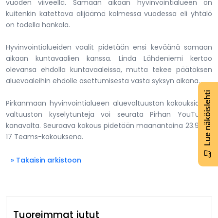
vuoden viiveellä. Samaan aikaan hyvinvointialueen on
kuitenkin katettava alijäämä kolmessa vuodessa eli yhtälö
on todella hankala.
Hyvinvointialueiden vaalit pidetään ensi keväänä samaan
aikaan kuntavaalien kanssa. Linda Lähdeniemi kertoo
olevansa ehdolla kuntavaaleissa, mutta tekee päätöksen
aluevaaleihin ehdolle asettumisesta vasta syksyn aikana.
Lue näköislehti
Pirkanmaan hyvinvointialueen aluevaltuuston kokouksia ja
valtuuston kyselytunteja voi seurata Pirhan YouTube-
kanavalta. Seuraava kokous pidetään maanantaina 23.9. klo
17 Teams-kokouksena.
» Takaisin arkistoon
Tuoreimmat jutut