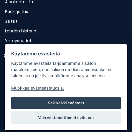
Ajankohtaista
Pääkirjoitus
Jutut
Lehden historia
Yhteystiedot
Käytämme evästeitä
Pikalinkit
Käytämme evästeitä tarjoamamme sisällön
Lähetä uutisvinkki
räätälöimiseen, sosiaalisen median ominaisuuksien
tukemiseen ja kävijämäärämme analysoimiseen.
Kopiointiohje
Muokkaa evästeasetuksia.
Mediakortti
Tilaa lehti
Salli kaikki evästeet
Osoitteenmuutos
Palaute
Vain välttämättömät evästeet