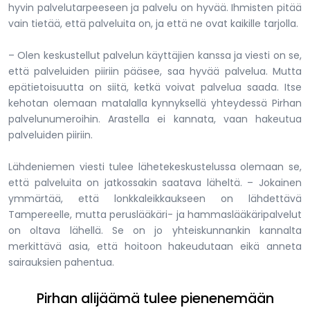
hyvin palvelutarpeeseen ja palvelu on hyvää. Ihmisten pitää
vain tietää, että palveluita on, ja että ne ovat kaikille tarjolla.
– Olen keskustellut palvelun käyttäjien kanssa ja viesti on se,
että palveluiden piiriin pääsee, saa hyvää palvelua. Mutta
epätietoisuutta on siitä, ketkä voivat palvelua saada. Itse
kehotan olemaan matalalla kynnyksellä yhteydessä Pirhan
palvelunumeroihin. Arastella ei kannata, vaan hakeutua
palveluiden piiriin.
Lähdeniemen viesti tulee lähetekeskustelussa olemaan se,
että palveluita on jatkossakin saatava läheltä. – Jokainen
ymmärtää, että lonkkaleikkaukseen on lähdettävä
Tampereelle, mutta peruslääkäri- ja hammaslääkäripalvelut
on oltava lähellä. Se on jo yhteiskunnankin kannalta
merkittävä asia, että hoitoon hakeudutaan eikä anneta
sairauksien pahentua.
Pirhan alijäämä tulee pienenemään