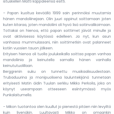
istuskellen Matti kappaleensa esitti.
– Papan kuoltua keväällä 1999 sain perinnöksi muutamia
hänen mandoliinejaan. Olin juuri oppinut soittamaan joten
kuten kitaraa, joten mandoliini oli hyvä lisä soitinvalikoimaan.
Tottakai on hienoa, että papan soittimet jäivät minulle ja
ovat aktiivisessa käytössä edelleen. Ja nyt, kun asun
vanhassa mummulassani, niin soittimetkin ovat palanneet
kotiin vuosien tauon jälkeen.
Erityisen hienoa oli tuolla joulukeikalla soittaa papan vanhaa
mandoliinia ja keinutella samalla hänen vanhalla
keinututuolillaan.
Berggrenin suku on tunnettu musikaalisuudestaan.
Trubaduurina ja monipuolisena lauluntekijänä tunnetaan
erityisesti Matin äidin Tuulan serkku Mikko Perkoila, joka on
käynyt useampaan otteeseen esiintymässä myös
Punkalaitumella.
– Mikon tuotantoa olen kuullut jo pienestä pitäen niin levyiltä
kuin livenäkin. Luultavasti Mikko on omaankin