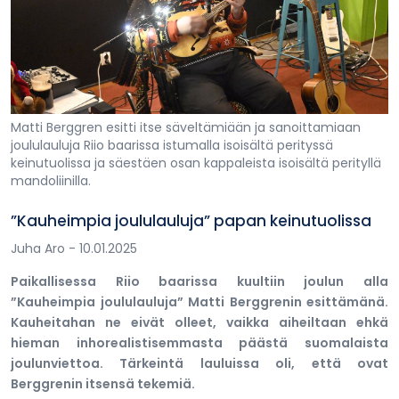
Matti Berggren esitti itse säveltämiään ja sanoittamiaan
joululauluja Riio baarissa istumalla isoisältä perityssä
keinutuolissa ja säestäen osan kappaleista isoisältä perityllä
mandoliinilla.
”Kauheimpia joululauluja” papan keinutuolissa
Juha Aro
- 10.01.2025
Paikallisessa Riio baarissa kuultiin joulun alla
”Kauheimpia joululauluja” Matti Berggrenin esittämänä.
Kauheitahan ne eivät olleet, vaikka aiheiltaan ehkä
hieman inhorealistisemmasta päästä suomalaista
joulunviettoa. Tärkeintä lauluissa oli, että ovat
Berggrenin itsensä tekemiä.