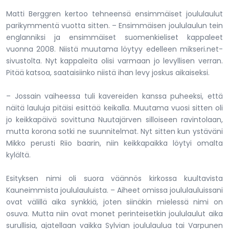
Matti Berggren kertoo tehneensä ensimmäiset joululaulut
parikymmentä vuotta sitten. – Ensimmäisen joululaulun tein
englanniksi ja ensimmäiset suomenkieliset kappaleet
vuonna 2008. Niistä muutama löytyy edelleen mikseri.net-
sivustolta. Nyt kappaleita olisi varmaan jo levyllisen verran.
Pitää katsoa, saataisiinko niistä ihan levy joskus aikaiseksi.
– Jossain vaiheessa tuli kavereiden kanssa puheeksi, että
näitä lauluja pitäisi esittää keikalla. Muutama vuosi sitten oli
jo keikkapäivä sovittuna Nuutajärven silloiseen ravintolaan,
mutta korona sotki ne suunnitelmat. Nyt sitten kun ystäväni
Mikko perusti Riio baarin, niin keikkapaikka löytyi omalta
kylältä.
Esityksen nimi oli suora väännös kirkossa kuultavista
Kauneimmista joululauluista. – Aiheet omissa joululauluissani
ovat välillä aika synkkiä, joten siinäkin mielessä nimi on
osuva. Mutta niin ovat monet perinteisetkin joululaulut aika
surullisia, ajatellaan vaikka Sylvian joululaulua tai Varpunen