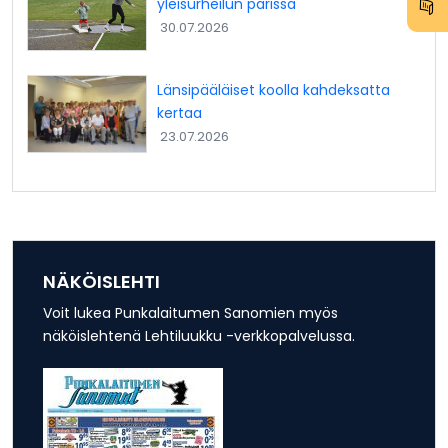
yleisurheilun parissa
30.07.2026
Länsipääläiset koolla kahdeksatta
kertaa
23.07.2026
NÄKÖISLEHTI
Voit lukea Punkalaitumen Sanomien myös
näköislehtenä Lehtiluukku -verkkopalvelussa.