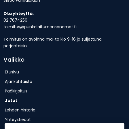
31900 Punkalaidun
Ota yhteyttä:
02 7674256
toimitus@punkalaitumensanomat.fi
Toimitus on avoinna ma-to klo 9-16 ja suljettuna
perjantaisin.
Valikko
Etusivu
Ajankohtaista
Pääkirjoitus
Jutut
Lehden historia
Yhteystiedot