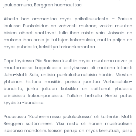
jouluaamuna, Berggren huomauttaa.
Aiheita hän ammentaa myös paikallisuudesta. – Parissa
laulussa Punkalaidun on vahvasti mukana, vaikka muuten
biisien aiheet saattavat tulla ihan mistä vain. Joissain on
mukana ihan omia ja tuttujen kokemuksia, mutta paljon on
myös puhdasta, keksittyä tarinankerrontaa.
Täpötäydessä Riio Baarissa kuultiin myös muutama cover ja
muutamassa kappaleessa esityksessä oli mukana kitaristi
Juha-Matti Salo, entisiä punkalaitumelaisia hänkin. Miesten
yhteinen historia musiikin parissa juontaa Varhaiseläke-
bändistä, jonka jälkeen kaksikko on soittanut yhdessä
erinäisissä kokoonpanoissa. Tälläkin hetkellä Hertsi putos
kyydistä -bändissä.
Pääosassa ”Kauheimmissa joululauluissa” oli kuitenkin Matti
Berggren soittimineen. Yksi niistä oli hänen musikaalisen
isoisänsä mandoliini. Isoisän peruja on myös keinutuoli, jossa