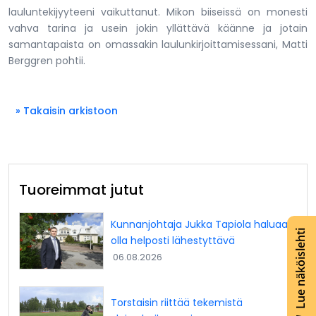
lauluntekijyyteeni vaikuttanut. Mikon biiseissä on monesti
vahva tarina ja usein jokin yllättävä käänne ja jotain
samantapaista on omassakin laulunkirjoittamisessani, Matti
Berggren pohtii.
» Takaisin arkistoon
Tuoreimmat jutut
Kunnanjohtaja Jukka Tapiola haluaa
Lue näköislehti
olla helposti lähestyttävä
06.08.2026
Torstaisin riittää tekemistä