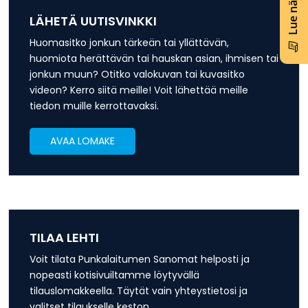
LÄHETÄ UUTISVINKKI
Huomasitko jonkun tärkeän tai yllättävän,
huomiota herättävän tai hauskan asian, ihmisen tai
jonkun muun? Otitko valokuvan tai kuvasitko
videon? Kerro siitä meille! Voit lähettää meille
tiedon muille kerrottavaksi.
AVAA LOMAKE
TILAA LEHTI
Voit tilata Punkalaitumen Sanomat helposti ja
nopeasti kotisivuiltamme löytyvällä
tilauslomakkeella. Täytät vain yhteystietosi ja
valitset tilaukselle keston.