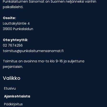
Punkalaitumen Sanomat on Suomen neljänneksi vanhin
paikallislehti.
Osoite:
Lauttakyläntie 4
31900 Punkalaidun
Ota yhteyttä:
02 7674256
toimitus@punkalaitumensanomat.fi
Toimitus on avoinna ma-to klo 9-16 ja suljettuna
perjantaisin.
Valikko
Etusivu
Ajankohtaista
Pääkirjoitus