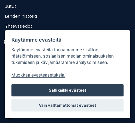
Jutut
Lehden historia
Yhteystiedot
Käytämme evästeitä
Pikalinkit
Käytämme evästeitä tarjoamamme sisällön
Lähetä uutisvinkki
räätälöimiseen, sosiaalisen median ominaisuuksien
tukemiseen ja kävijämäärämme analysoimiseen.
Kopiointiohje
Mediakortti
Muokkaa evästeasetuksia.
Tilaa lehti
Salli kaikki evästeet
Osoitteenmuutos
Palaute
Vain välttämättömät evästeet