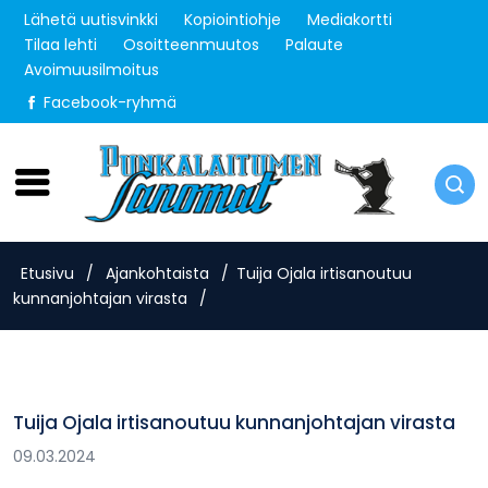
Lähetä uutisvinkki
Kopiointiohje
Mediakortti
Tilaa lehti
Osoitteenmuutos
Palaute
Avoimuusilmoitus
Facebook-ryhmä
Sunnuntai 9.8.2026
Etusivu
/
Ajankohtaista
/
Tuija Ojala irtisanoutuu
kunnanjohtajan virasta
/
Tuija Ojala irtisanoutuu kunnanjohtajan virasta
09.03.2024