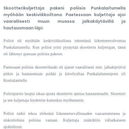
Skootterikuljettaja pakeni poliisia Punkalaitumella
myöhään keskiviikkoiltana. Paetessaan kuljettaja ajoi
vaarallisesti muun muassa jalkakäytävillä ja
hautausmaan läpi.
Poliisi oli myöhään keskiviikkoiltana tekemässä liikenteenvalvontaa
Punkalaitumella. Kun poliisi yritti pysäyttää skootterin kuljettajan, tämä
oli lähtenyt ajamaan poliisia pakoon.
Paetessaan poliisia skootterikuski oli ajanut vaarallisesti mm. jalkakäytäviä
pitkin ja hautausmaan poikki ja kävelysiltaa Punkalaitumenjoen yli
Kostialantielle.
Poliisipartio luopui takaa-ajosta skootterin ajettua hautausmaalle. Skootteri
ja sen kuljettaja löydettiin kuitenkin myöhemmin.
Poliisi tutkii tekoa törkeänä liikenneturvallisuuden vaarantamisena ja
niskoitteluna poliisia vastaan. Kuljettaja määrättiin väliaikaiseen
ajokieltoon.