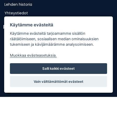
Lehden historia
Yhteystiedot
Käytämme evästeitä
Pikalinkit
Käytämme evästeitä tarjoamamme sisällön
Lähetä uutisvinkki
räätälöimiseen, sosiaalisen median ominaisuuksien
tukemiseen ja kävijämäärämme analysoimiseen.
Kopiointiohje
Mediakortti
Muokkaa evästeasetuksia.
Tilaa lehti
Salli kaikki evästeet
Osoitteenmuutos
Palaute
Vain välttämättömät evästeet
Copyright © Punkalaitumen Sanomat Oy |
Tietosuojaseloste
| Palvelun toteutus:
JPmedia