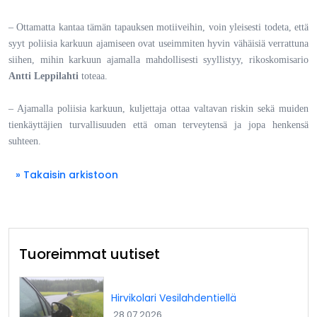
– Ottamatta kantaa tämän tapauksen motiiveihin, voin yleisesti todeta, että
syyt poliisia karkuun ajamiseen ovat useimmiten hyvin vähäisiä verrattuna
siihen, mihin karkuun ajamalla mahdollisesti syyllistyy, rikoskomisario
Antti Leppilahti
toteaa.
– Ajamalla poliisia karkuun, kuljettaja ottaa valtavan riskin sekä muiden
tienkäyttäjien turvallisuuden että oman terveytensä ja jopa henkensä
suhteen.
» Takaisin arkistoon
Tuoreimmat uutiset
Hirvikolari Vesilahdentiellä
28.07.2026