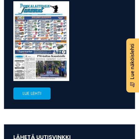
Lue näköislehti
LUE LEHTI
LÄHETÄ UUTISVINKKI