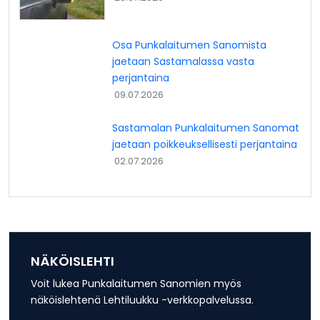
Osa Punkalaitumen Sanomista
jaetaan Sastamalassa vasta
perjantaina
09.07.2026
Sastamalan Punkalaitumen Sanomat
jaetaan poikkeuksellisesti perjantaina
02.07.2026
NÄKÖISLEHTI
Voit lukea Punkalaitumen Sanomien myös
näköislehtenä Lehtiluukku -verkkopalvelussa.