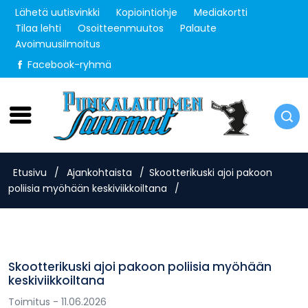
Lähetä uutisvinkki
Kopiointiohje
Mediakortti
Tilaa lehti
Osoitteenmuutos
Palaute
Avoimuusilmoitus
Facebook-ryhmä
Torstai 6.8.2026
Etusivu
/
Ajankohtaista
/
Skootterikuski ajoi pakoon
poliisia myöhään keskiviikkoiltana
/
Skootterikuski ajoi pakoon poliisia myöhään
keskiviikkoiltana
Toimitus
- 11.06.2026