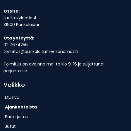
Osoite:
Lauttakyläntie 4
31900 Punkalaidun
Ota yhteyttä:
02 7674256
toimitus@punkalaitumensanomat.fi
Toimitus on avoinna ma-to klo 9-16 ja suljettuna
perjantaisin.
Valikko
Etusivu
Ajankohtaista
Pääkirjoitus
Jutut