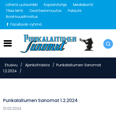
Lähetä uutisvinkki
Kopiointiohje
Mediakortti
Tilaa lehti
Osoitteenmuutos
Palaute
Avoimuusilmoitus
Facebook-ryhmä
Maanantai 10.8.2026
Etusivu
/
Ajankohtaista
/
Punkalaitumen Sanomat
1.2.2024
/
Punkalaitumen Sanomat 1.2.2024
01.02.2024