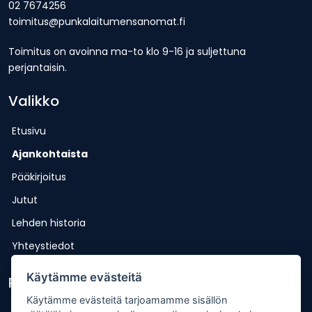
02 7674256
toimitus@punkalaitumensanomat.fi
Toimitus on avoinna ma-to klo 9-16 ja suljettuna
perjantaisin.
Valikko
Etusivu
Ajankohtaista
Pääkirjoitus
Jutut
Lehden historia
Yhteystiedot
Käytämme evästeitä
Pikalinkit
Käytämme evästeitä tarjoamamme sisällön