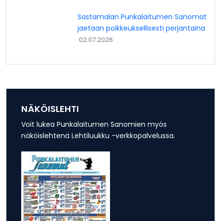
Sastamalan Punkalaitumen Sanomat
jaetaan poikkeuksellisesti perjantaina
02.07.2026
NÄKÖISLEHTI
Voit lukea Punkalaitumen Sanomien myös
näköislehtenä Lehtiluukku -verkkopalvelussa.