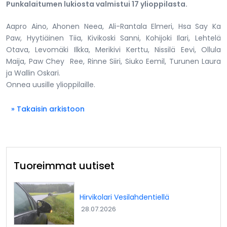
Punkalaitumen lukiosta valmistui 17 ylioppilasta.
Aapro Aino, Ahonen Neea,
Ali-Rantala Elmeri,
Hsa Say Ka
Paw,
Hyytiäinen Tiia,
Kivikoski Sanni,
Kohijoki Ilari,
Lehtelä
Otava,
Levomäki Ilkka, Merikivi Kerttu,
Nissilä Eevi,
Ollula
Maija,
Paw Chey
Ree,
Rinne Siiri,
Siuko Eemil,
Turunen Laura
ja
Wallin Oskari.
Onnea uusille ylioppilaille.
» Takaisin arkistoon
Tuoreimmat uutiset
Hirvikolari Vesilahdentiellä
28.07.2026