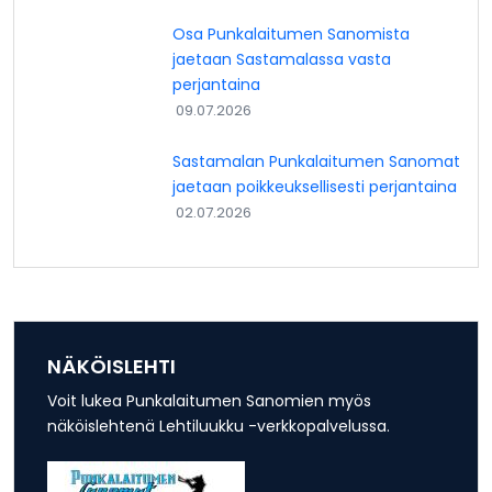
Osa Punkalaitumen Sanomista
jaetaan Sastamalassa vasta
perjantaina
09.07.2026
Sastamalan Punkalaitumen Sanomat
jaetaan poikkeuksellisesti perjantaina
02.07.2026
NÄKÖISLEHTI
Voit lukea Punkalaitumen Sanomien myös
näköislehtenä Lehtiluukku -verkkopalvelussa.