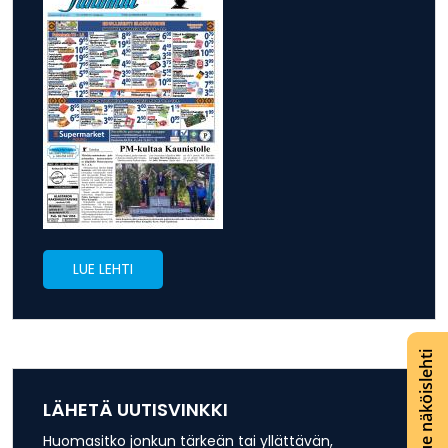
LUE LEHTI
Lue näköislehti
LÄHETÄ UUTISVINKKI
Huomasitko jonkun tärkeän tai yllättävän,