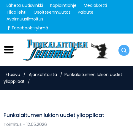
Lähetä uutisvinkki
Kopiointiohje
Mediakortti
Tilaa lehti
Osoitteenmuutos
Palaute
Avoimuusilmoitus
Facebook-ryhmä
Lauantai 8.8.2026
Etusivu
/
Ajankohtaista
/
Punkalaitumen lukion uudet
ylioppilaat
/
Punkalaitumen lukion uudet ylioppilaat
Toimitus
- 12.05.2026