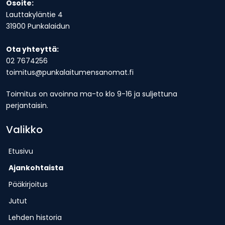
Osoite:
Lauttakyläntie 4
31900 Punkalaidun
Ota yhteyttä:
02 7674256
toimitus@punkalaitumensanomat.fi
Toimitus on avoinna ma-to klo 9-16 ja suljettuna
perjantaisin.
Valikko
Etusivu
Ajankohtaista
Pääkirjoitus
Jutut
Lehden historia