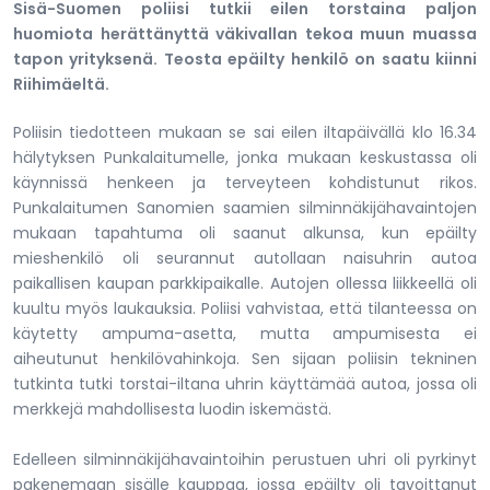
Sisä-Suomen poliisi tutkii eilen torstaina paljon
huomiota herättänyttä väkivallan tekoa muun muassa
tapon yrityksenä. Teosta epäilty henkilö on saatu kiinni
Riihimäeltä.
Poliisin tiedotteen mukaan se sai eilen iltapäivällä klo 16.34
hälytyksen Punkalaitumelle, jonka mukaan keskustassa oli
käynnissä henkeen ja terveyteen kohdistunut rikos.
Punkalaitumen Sanomien saamien silminnäkijähavaintojen
mukaan tapahtuma oli saanut alkunsa, kun epäilty
mieshenkilö oli seurannut autollaan naisuhrin autoa
paikallisen kaupan parkkipaikalle. Autojen ollessa liikkeellä oli
kuultu myös laukauksia. Poliisi vahvistaa, että tilanteessa on
käytetty ampuma-asetta, mutta ampumisesta ei
aiheutunut henkilövahinkoja. Sen sijaan poliisin tekninen
tutkinta tutki torstai-iltana uhrin käyttämää autoa, jossa oli
merkkejä mahdollisesta luodin iskemästä.
Edelleen silminnäkijähavaintoihin perustuen uhri oli pyrkinyt
pakenemaan sisälle kauppaa, jossa epäilty oli tavoittanut