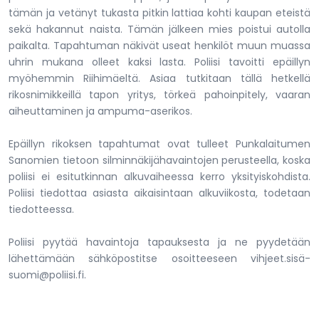
tämän ja vetänyt tukasta pitkin lattiaa kohti kaupan eteistä
sekä hakannut naista. Tämän jälkeen mies poistui autolla
paikalta. Tapahtuman näkivät useat henkilöt muun muassa
uhrin mukana olleet kaksi lasta. Poliisi tavoitti epäillyn
myöhemmin Riihimäeltä. Asiaa tutkitaan tällä hetkellä
rikosnimikkeillä tapon yritys, törkeä pahoinpitely, vaaran
aiheuttaminen ja ampuma-aserikos.
Epäillyn rikoksen tapahtumat ovat tulleet Punkalaitumen
Sanomien tietoon silminnäkijähavaintojen perusteella, koska
poliisi ei esitutkinnan alkuvaiheessa kerro yksityiskohdista.
Poliisi tiedottaa asiasta aikaisintaan alkuviikosta, todetaan
tiedotteessa.
Poliisi pyytää havaintoja tapauksesta ja ne pyydetään
lähettämään sähköpostitse osoitteeseen vihjeet.sisä-
suomi@poliisi.fi.