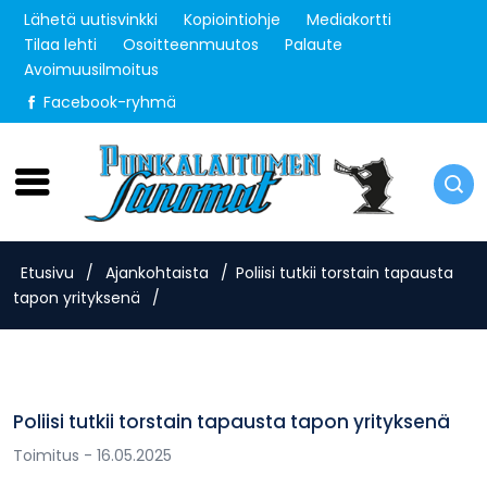
Lähetä uutisvinkki
Kopiointiohje
Mediakortti
Tilaa lehti
Osoitteenmuutos
Palaute
Avoimuusilmoitus
Facebook-ryhmä
Lauantai 8.8.2026
Etusivu
/
Ajankohtaista
/
Poliisi tutkii torstain tapausta
tapon yrityksenä
/
Poliisi tutkii torstain tapausta tapon yrityksenä
Toimitus
- 16.05.2025