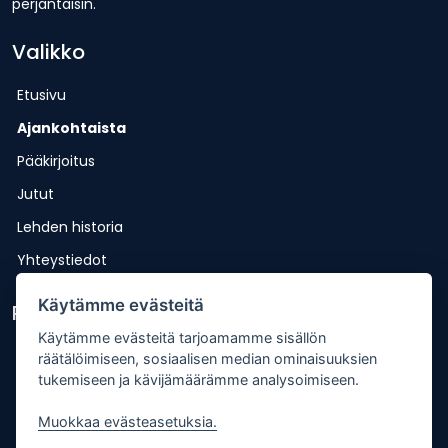
perjantaisin.
Valikko
Etusivu
Ajankohtaista
Pääkirjoitus
Jutut
Lehden historia
Yhteystiedot
Käytämme evästeitä
Pikalinkit
Käytämme evästeitä tarjoamamme sisällön
Lähetä uutisvinkki
räätälöimiseen, sosiaalisen median ominaisuuksien
tukemiseen ja kävijämäärämme analysoimiseen.
Kopiointiohje
Mediakortti
Muokkaa evästeasetuksia.