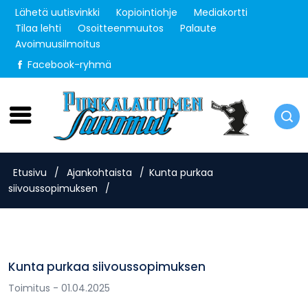
Lähetä uutisvinkki
Kopiointiohje
Mediakortti
Tilaa lehti
Osoitteenmuutos
Palaute
Avoimuusilmoitus
Facebook-ryhmä
Perjantai 7.8.2026
Etusivu
/
Ajankohtaista
/
Kunta purkaa
siivoussopimuksen
/
Kunta purkaa siivoussopimuksen
Toimitus
- 01.04.2025