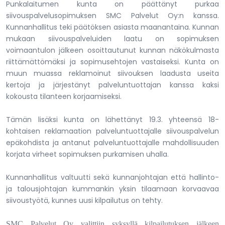
Punkalaitumen kunta on päättänyt purkaa
siivouspalvelusopimuksen SMC Palvelut Oy:n kanssa.
Kunnanhallitus teki päätöksen asiasta maanantaina. Kunnan
mukaan siivouspalveluiden laatu on sopimuksen
voimaantulon jälkeen osoittautunut kunnan näkökulmasta
riittämättömäksi ja sopimusehtojen vastaiseksi. Kunta on
muun muassa reklamoinut siivouksen laadusta useita
kertoja ja järjestänyt palveluntuottajan kanssa kaksi
kokousta tilanteen korjaamiseksi.
Tämän lisäksi kunta on lähettänyt 19.3. yhteensä 18-
kohtaisen reklamaation palveluntuottajalle siivouspalvelun
epäkohdista ja antanut palveluntuottajalle mahdollisuuden
korjata virheet sopimuksen purkamisen uhalla.
Kunnanhallitus valtuutti sekä kunnanjohtajan että hallinto-
ja talousjohtajan kummankin yksin tilaamaan korvaavaa
siivoustyötä, kunnes uusi kilpailutus on tehty.
SMC Palvelut Oy valittiin syksyllä kilpailutuksen jälkeen