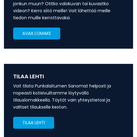
jonkun muun? Otitko valokuvan tai kuvasitko
videon? Kerro siitä meille! Voit lähettää meille
tiedon muille kerrottavaksi.
AVAA LOMAKE
TILAA LEHTI
Voit tilata Punkalaitumen Sanomat helposti ja
nopeasti kotisivuiltamme löytyvällä
tilauslomakkeella. Täytät vain yhteystietosi ja
valitset tilaukselle keston.
TILAA LEHTI