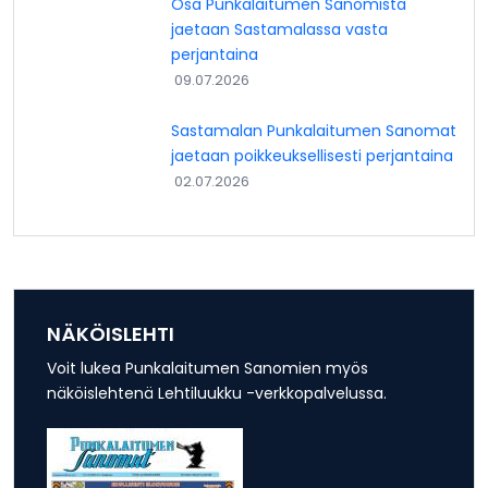
Osa Punkalaitumen Sanomista
jaetaan Sastamalassa vasta
perjantaina
09.07.2026
Sastamalan Punkalaitumen Sanomat
jaetaan poikkeuksellisesti perjantaina
02.07.2026
NÄKÖISLEHTI
Voit lukea Punkalaitumen Sanomien myös
näköislehtenä Lehtiluukku -verkkopalvelussa.