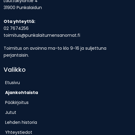
Lauttakyläntie 4
31900 Punkalaidun
Ota yhteyttä:
02 7674256
toimitus@punkalaitumensanomat.fi
Toimitus on avoinna ma-to klo 9-16 ja suljettuna
perjantaisin.
Valikko
Etusivu
Ajankohtaista
Pääkirjoitus
Jutut
Lehden historia
Yhteystiedot