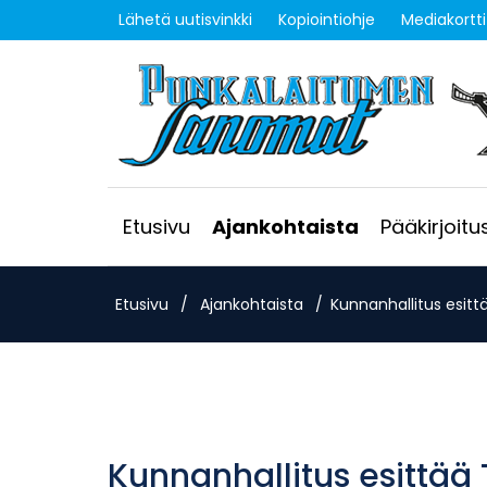
Lähetä uutisvinkki
Kopiointiohje
Mediakortti
Etusivu
Ajankohtaista
Pääkirjoitu
Etusivu
/
Ajankohtaista
/
Kunnanhallitus esitt
Kunnanhallitus esittää 