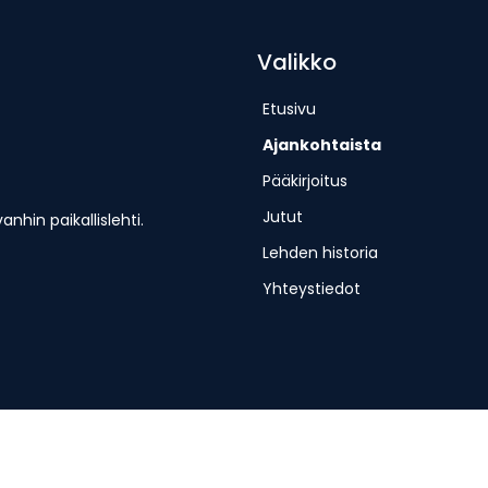
Valikko
Etusivu
Ajankohtaista
Pääkirjoitus
Jutut
hin paikallislehti.
Lehden historia
Yhteystiedot
erjantaisin.