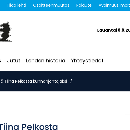
Tilaa lehti
Osoitteenmuutos
Palaute
Avoimuusilmoi
Lauantai 8.8.2
s
Jutut
Lehden historia
Yhteystiedot
ää Tiina Pelkosta kunnanjohtajaksi
/
Tiina Pelkosta