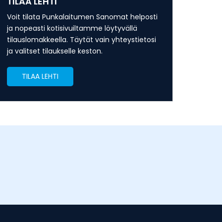
TILAA LEHTI
Voit tilata Punkalaitumen Sanomat helposti
ja nopeasti kotisivuiltamme löytyvällä
tilauslomakkeella. Täytät vain yhteystietosi
ja valitset tilaukselle keston.
TILAA LEHTI