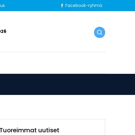
tus
Facebook-ryhmä
026
Tuoreimmat uutiset