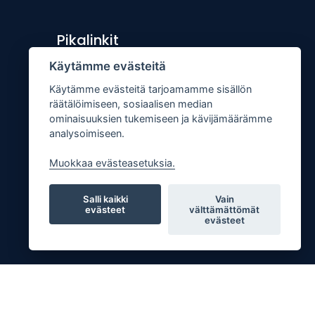
Pikalinkit
Käytämme evästeitä
Lähetä uutisvinkki
Käytämme evästeitä tarjoamamme sisällön
Kopiointiohje
räätälöimiseen, sosiaalisen median
Mediakortti
ominaisuuksien tukemiseen ja kävijämäärämme
analysoimiseen.
Tilaa lehti
Osoitteenmuutos
Muokkaa evästeasetuksia.
Palaute
Salli kaikki
Vain
evästeet
välttämättömät
evästeet