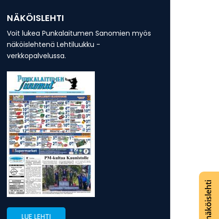
NÄKÖISLEHTI
Voit lukea Punkalaitumen Sanomien myös
näköislehtenä Lehtiluukku -
verkkopalvelussa.
Lue näköislehti
LUE LEHTI