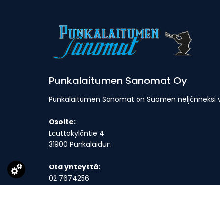
Punkalaitumen Sanomat Oy
Punkalaitumen Sanomat on Suomen neljänneksi van
Osoite:
Lauttakyläntie 4
31900 Punkalaidun
Ota yhteyttä:
02 7674256
toimitus@punkalaitumensanomat.fi
Toimitus on avoinna ma-to klo 9-16 ja suljettuna p