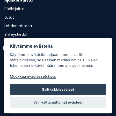
Ajankohtaista
Pääkirjoitus
Jutut
Lehden historia
Yhteystiedot
Käytämme evästeitä
Pikalinkit
Käytämme evästeitä tarjoamamme sisällön
Lähetä uutisvinkki
räätälöimiseen, sosiaalisen median ominaisuuksien
tukemiseen ja kävijämäärämme analysoimiseen.
Kopiointiohje
Mediakortti
Muokkaa evästeasetuksia.
Tilaa lehti
Salli kaikki evästeet
Osoitteenmuutos
Palaute
Vain välttämättömät evästeet