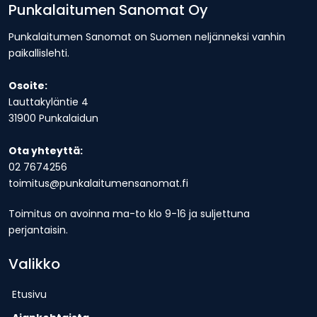
Punkalaitumen Sanomat Oy
Punkalaitumen Sanomat on Suomen neljänneksi vanhin
paikallislehti.
Osoite:
Lauttakyläntie 4
31900 Punkalaidun
Ota yhteyttä:
02 7674256
toimitus@punkalaitumensanomat.fi
Toimitus on avoinna ma-to klo 9-16 ja suljettuna
perjantaisin.
Valikko
Etusivu