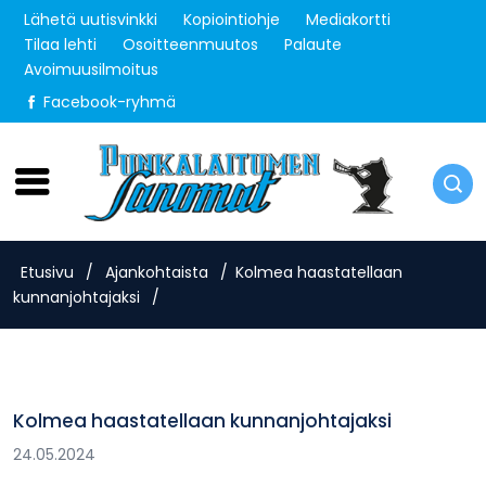
Lähetä uutisvinkki
Kopiointiohje
Mediakortti
Tilaa lehti
Osoitteenmuutos
Palaute
Avoimuusilmoitus
Facebook-ryhmä
Lauantai 8.8.2026
Etusivu
/
Ajankohtaista
/
Kolmea haastatellaan
kunnanjohtajaksi
/
Kolmea haastatellaan kunnanjohtajaksi
24.05.2024