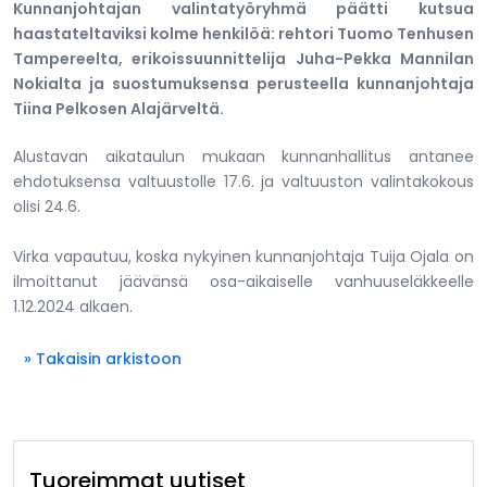
Kunnanjohtajan valintatyöryhmä päätti kutsua
haastateltaviksi kolme henkilöä: rehtori Tuomo Tenhusen
Tampereelta, erikoissuunnittelija Juha-Pekka Mannilan
Nokialta ja suostumuksensa perusteella kunnanjohtaja
Tiina Pelkosen Alajärveltä.
Alustavan aikataulun mukaan kunnanhallitus antanee
ehdotuksensa valtuustolle 17.6. ja valtuuston valintakokous
olisi 24.6.
Virka vapautuu, koska nykyinen kunnanjohtaja Tuija Ojala on
ilmoittanut jäävänsä osa-aikaiselle vanhuuseläkkeelle
1.12.2024 alkaen.
» Takaisin arkistoon
Tuoreimmat uutiset