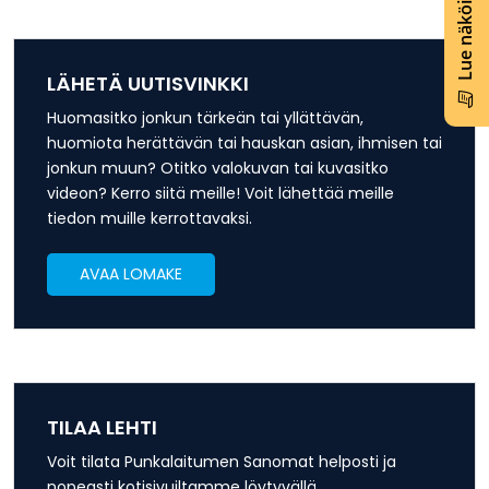
Lue näköislehti
LÄHETÄ UUTISVINKKI
Huomasitko jonkun tärkeän tai yllättävän,
huomiota herättävän tai hauskan asian, ihmisen tai
jonkun muun? Otitko valokuvan tai kuvasitko
videon? Kerro siitä meille! Voit lähettää meille
tiedon muille kerrottavaksi.
AVAA LOMAKE
TILAA LEHTI
Voit tilata Punkalaitumen Sanomat helposti ja
nopeasti kotisivuiltamme löytyvällä