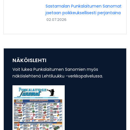
Sastamalan Punkalaitumen Sanomat
jaetaan poikkeuksellisesti perjantaina
02.07.2026
NÄKÖISLEHTI
Voit lukea Punkalaitumen Sanomien myös
näköislehtenä Lehtiluukku -verkkopalvelussa.