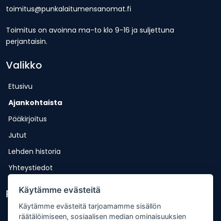
toimitus@punkalaitumensanomat.fi
Toimitus on avoinna ma-to klo 9-16 ja suljettuna
perjantaisin.
Valikko
Etusivu
Ajankohtaista
Pääkirjoitus
Jutut
Lehden historia
Yhteystiedot
Käytämme evästeitä
Pikalinkit
Käytämme evästeitä tarjoamamme sisällön
Lähetä uutisvinkki
räätälöimiseen, sosiaalisen median ominaisuuksien