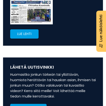
Lue näköislehti
LUE LEHTI
LÄHETÄ UUTISVINKKI
Huomasitko jonkun tärkeän tai yllättävän,
huomiota herättävän tai hauskan asian, ihmisen tai
jonkun muun? Otitko valokuvan tai kuvasitko
videon? Kerro siitä meille! Voit lähettää meille
tiedon muille kerrottavaksi.