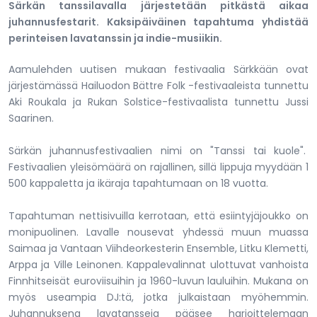
Särkän tanssilavalla järjestetään pitkästä aikaa
juhannusfestarit. Kaksipäiväinen tapahtuma yhdistää
perinteisen lavatanssin ja indie-musiikin.
Aamulehden uutisen mukaan festivaalia Särkkään ovat
järjestämässä Hailuodon Bättre Folk -festivaaleista tunnettu
Aki Roukala ja Rukan Solstice-festivaalista tunnettu Jussi
Saarinen.
Särkän juhannusfestivaalien nimi on "Tanssi tai kuole".
Festivaalien yleisömäärä on rajallinen, sillä lippuja myydään 1
500 kappaletta ja ikäraja tapahtumaan on 18 vuotta.
Tapahtuman nettisivuilla kerrotaan, että esiintyjäjoukko on
monipuolinen. Lavalle nousevat yhdessä muun muassa
Saimaa ja Vantaan Viihdeorkesterin Ensemble, Litku Klemetti,
Arppa ja Ville Leinonen. Kappalevalinnat ulottuvat vanhoista
Finnhitseisät euroviisuihin ja 1960-luvun lauluihin. Mukana on
myös useampia DJ:tä, jotka julkaistaan myöhemmin.
Juhannuksena lavatansseja pääsee harjoittelemaan