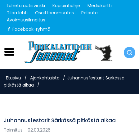
Lähetä uutisvinkki
Kopiointiohje
Mediakortti
Tilaa lehti
Osoitteenmuutos
Palaute
Avoimuusilmoitus
Facebook-ryhmä
Sunnuntai 9.8.2026
Etusivu
/
Ajankohtaista
/
Juhannusfestarit Särkässä
pitkästä aikaa
/
Juhannusfestarit Särkässä pitkästä aikaa
Toimitus
- 02.03.2026