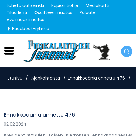
Lähetä uutisvinkki
Kopiointiohje
Mediakortti
Tilaa lehti
Osoitteenmuutos
Palaute
Avoimuusilmoitus
Facebook-ryhmä
Torstai 6.8.2026
Etusivu
/
Ajankohtaista
/
Ennakkoääniä annettu 476
/
Ennakkoääniä annettu 476
02.02.2024
Presidentinvaalien toisen kierroksen ennakkoäänestys