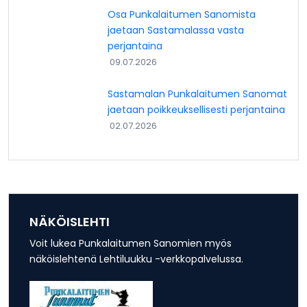
Osa Punkalaitumen Sanomista
jaetaan Sastamalassa vasta
perjantaina
09.07.2026
Sastamalan Punkalaitumen Sanomat
jaetaan poikkeuksellisesti perjantaina
02.07.2026
NÄKÖISLEHTI
Voit lukea Punkalaitumen Sanomien myös
näköislehtenä Lehtiluukku -verkkopalvelussa.