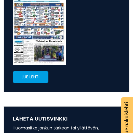
LUE LEHTI
Lue näköislehti
LÄHETÄ UUTISVINKKI
Huomasitko jonkun tärkeän tai yllättävän,