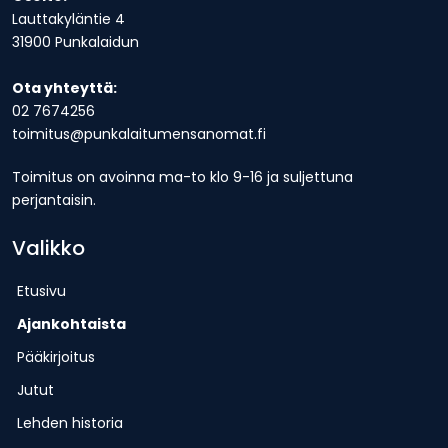
Lauttakyläntie 4
31900 Punkalaidun
Ota yhteyttä:
02 7674256
toimitus@punkalaitumensanomat.fi
Toimitus on avoinna ma-to klo 9-16 ja suljettuna
perjantaisin.
Valikko
Etusivu
Ajankohtaista
Pääkirjoitus
Jutut
Lehden historia