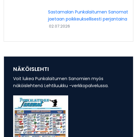
Sastamalan Punkalaitumen Sanomat
jaetaan poikkeuksellisesti perjantaina
02.07.2026
NÄKÖISLEHTI
Voit lukea Punkalaitumen Sanomien myös
näköislehtenä Lehtiluukku -verkkopalvelussa.