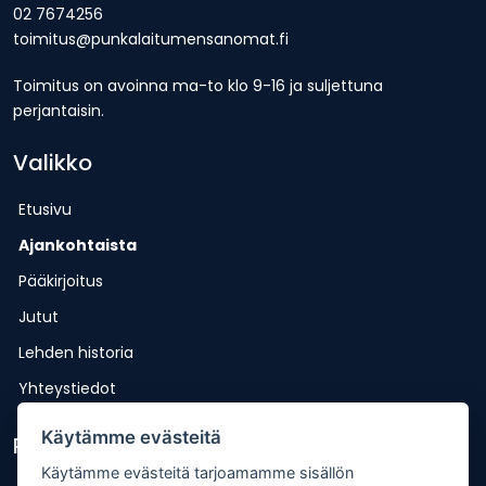
02 7674256
toimitus@punkalaitumensanomat.fi
Toimitus on avoinna ma-to klo 9-16 ja suljettuna
perjantaisin.
Valikko
Etusivu
Ajankohtaista
Pääkirjoitus
Jutut
Lehden historia
Yhteystiedot
Käytämme evästeitä
Pikalinkit
Käytämme evästeitä tarjoamamme sisällön