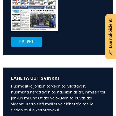
Lue näköislehti
LUE LEHTI
LÄHETÄ UUTISVINKKI
Huomasitko jonkun tärkeän tai yllättävän,
huomiota herättävän tai hauskan asian, ihmisen tai
jonkun muun? Otitko valokuvan tai kuvasitko
videon? Kerro siitä meille! Voit lähettää meille
tiedon muille kerrottavaksi.