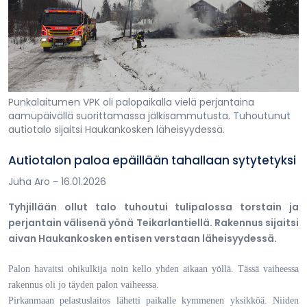
Punkalaitumen VPK oli palopaikalla vielä perjantaina
aamupäivällä suorittamassa jälkisammutusta. Tuhoutunut
autiotalo sijaitsi Haukankosken läheisyydessä.
Autiotalon paloa epäillään tahallaan sytytetyksi
Juha Aro
- 16.01.2026
Tyhjillään ollut talo tuhoutui tulipalossa torstain ja
perjantain välisenä yönä Teikarlantiellä. Rakennus sijaitsi
aivan Haukankosken entisen verstaan läheisyydessä.
Palon havaitsi ohikulkija noin kello yhden aikaan yöllä. Tässä vaiheessa
rakennus oli jo täyden palon vaiheessa.
Pirkanmaan pelastuslaitos lähetti paikalle kymmenen yksikköä. Niiden